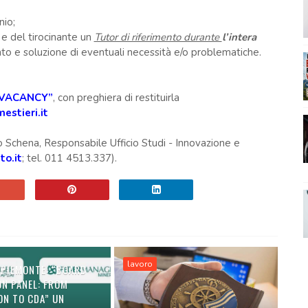
nio;
 e del tirocinante un
Tutor di riferimento durante
l’intera
to e soluzione di eventuali necessità e/o problematiche.
 VACANCY”
, con preghiera di restituirla
estieri.it
io Schena, Responsabile Ufficio Studi - Innovazione e
to.it
; tel. 011 4513.337).
lavoro
 PIEMONTE: “BOARD
ON PANEL: FROM
ON TO CDA” UN