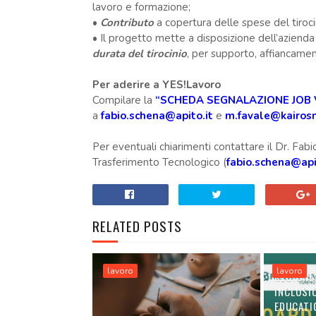
lavoro e formazione;
•
Contributo
a copertura delle spese del tiroci
• Il progetto mette a disposizione dell’azienda
durata del tirocinio
, per supporto, affiancamen
Per aderire a YES!Lavoro
Compilare la
“SCHEDA SEGNALAZIONE JOB
a
fabio.schena@apito.it
e
m.favale@kairosm
Per eventuali chiarimenti contattare il Dr. Fab
Trasferimento Tecnologico (
fabio.schena@api
RELATED POSTS
lavoro
lavoro
REGIONE
INCLUSI
EDUCATI