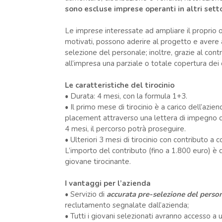
sono escluse imprese operanti in altri sett
Le imprese interessate ad ampliare il proprio or
motivati, possono aderire al progetto e avere 
selezione del personale; inoltre, grazie al con
all’impresa una parziale o totale copertura dei co
Le caratteristiche del tirocinio
• Durata: 4 mesi, con la formula 1+3.
• Il primo mese di tirocinio è a carico dell’azie
placement attraverso una lettera di impegno de
4 mesi, il percorso potrà proseguire.
• Ulteriori 3 mesi di tirocinio con contributo a c
L’importo del contributo (fino a 1.800 euro) è de
giovane tirocinante.
I vantaggi per l’azienda
• Servizio di
accurata pre-selezione del perso
reclutamento segnalate dall’azienda;
• Tutti i giovani selezionati avranno accesso a