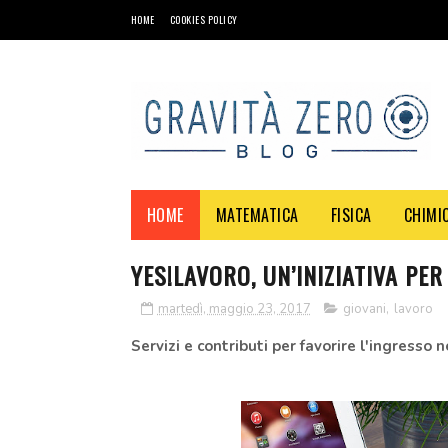
HOME
COOKIES POLICY
HOME
MATEMATICA
FISICA
CHIMI
YES!LAVORO, UN’INIZIATIVA PER
martedì, maggio 23, 2017
giovani
,
lavoro
Servizi e contributi per favorire l'ingresso