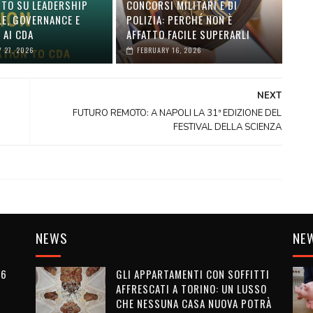
TO SU LEADERSHIP
CONCORSI MILITARI E DI
LE, GOVERNANCE E
POLIZIA: PERCHÉ NON È
 AI CDA
AFFATTO FACILE SUPERARLI
 27, 2026
FEBRUARY 16, 2026
NEXT
FUTURO REMOTO: A NAPOLI LA 31ª EDIZIONE DEL
FESTIVAL DELLA SCIENZA
NEWS
NE
26
GLI APPARTAMENTI CON SOFFITTI
AFFRESCATI A TORINO: UN LUSSO
CHE NESSUNA CASA NUOVA POTRÀ