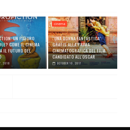
cinema
CTION: UN FUTURO
"UNA DONNA FANTASTICA":
ILE? COME IL CINEMA
GRATIS ALLA PRIMA
A IL FUTURO DEL
CINEMATOGRAFICA DEL FILM
O
CANDIDATO ALL'OSCAR
7, 2018
OCTOBER 10, 2017