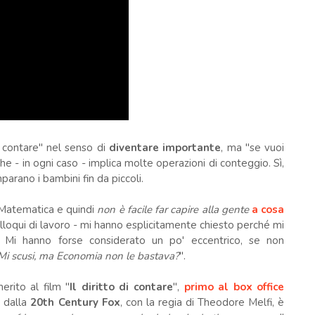
 contare" nel senso di
diventare importante
, ma "se vuoi
he - in ogni caso - implica molte operazioni di conteggio. Sì,
mparano i bambini fin da piccoli.
a Matematica e quindi
non è facile far capire alla gente
a cosa
olloqui di lavoro - mi hanno esplicitamente chiesto perché mi
e. Mi hanno forse considerato un po' eccentrico, se non
Mi scusi, ma Economia non le bastava?
".
rito al film "
Il diritto di contare
",
primo al box office
o dalla
20th Century Fox
, con la regia di Theodore Melfi, è