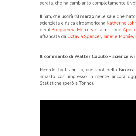
serata, che ha cambianto completamente il volt
Il film, che uscirà l'
8 marzo
nelle sale cinematog
scienziata e fisica afroamericana
Katherine Joh
per il
Programma Mercury
e la missione
Apoll
affiancata da
Octavia Spencer
,
Janelle Monáe
,
Il commento di Walter Caputo -
science wr
Ricordo, tanti anni fa, uno spot della Bicocca 
rimasto così impresso in mente ancora oggi
Statistiche (però a Torino).