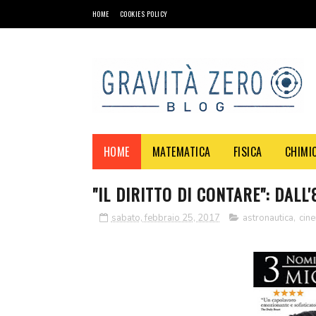
HOME
COOKIES POLICY
HOME
MATEMATICA
FISICA
CHIMI
"IL DIRITTO DI CONTARE": DALL
sabato, febbraio 25, 2017
astronautica
,
cin