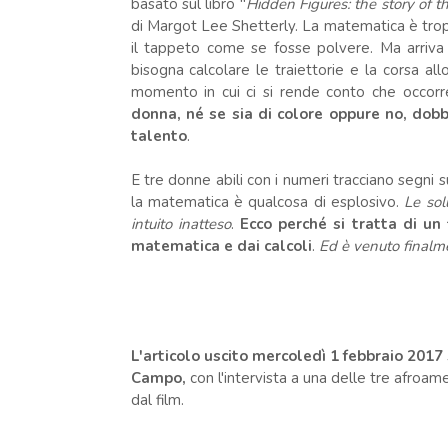
basato sul libro "
Hidden Figures: the story of
di Margot Lee Shetterly. La matematica è tro
il tappeto come se fosse polvere. Ma arriva 
bisogna calcolare le traiettorie e la corsa all
momento in cui ci si rende conto che occorr
donna, né se sia di colore oppure no, dobbi
talento
.
E tre donne abili con i numeri tracciano segni s
la matematica è qualcosa di esplosivo.
Le sol
intuito inatteso
.
Ecco perché si tratta di un
matematica e dai calcoli
.
Ed è venuto finalme
L'articolo uscito mercoledì 1 febbraio 20
Campo,
con l'intervista a una delle tre afroam
dal film.