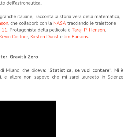
o dell'astronautica..
rafiche italiane, racconta la storia vera della matematica,
nson
, che collaborò con la
NASA
tracciando le traiettorie
o 11
. Protagonista della pellicola è
Taraji P. Henson
,
Kevin Costner
,
Kirsten Dunst
e
Jim Parsons
.
iter, Gravità Zero
di Milano, che diceva: "
Statistica, se vuoi contare
". Mi è
, e allora non sapevo che mi sarei laureato in Scienze