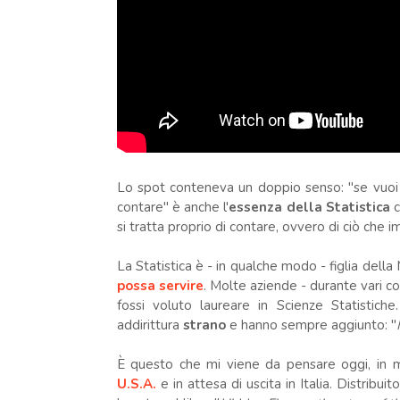
Lo spot conteneva un doppio senso: "se vuoi
contare" è anche l'
essenza della Statistica
c
si tratta proprio di contare, ovvero di ciò che i
La Statistica è - in qualche modo - figlia dell
possa servire
. Molte aziende - durante vari c
fossi voluto laureare in Scienze Statistich
addirittura
strano
e hanno sempre aggiunto: "
È questo che mi viene da pensare oggi, in me
U.S.A.
e in attesa di uscita in Italia. Distribuit