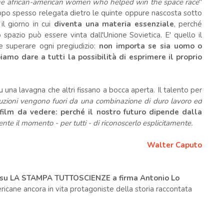
 the african-american women who helped win the space race
"
ppo spesso relegata dietro le quinte oppure nascosta sotto
il giorno in cui
diventa una materia essenziale
, perché
o spazio può essere vinta dall'Unione Sovietica. E' quello il
e superare ogni pregiudizio:
non importa se sia uomo o
amo dare a tutti la possibilità di esprimere il proprio
u una lavagna che altri fissano a bocca aperta. Il talento per
uzioni vengono fuori da una combinazione di duro lavoro ed
 film da vedere: perché il nostro futuro dipende dalla
nte il momento - per tutti - di riconoscerlo esplicitamente.
Walter Caputo
17 su LA STAMPA TUTTOSCIENZE a firma Antonio Lo
ericane ancora in vita protagoniste della storia raccontata