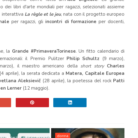
lio dei
libri
d'arte mondiali per ragazzi, selezionati assieme
 interattiva
La règle et le jeu
, nata con il progetto europeo
onale
per ragazzi, gli
incontri di formazione
per docenti,
ne
, la
Grande #PrimaveraTorinese
. Un fitto calendario di
ernazionali: il Premio Pulitzer
Philip Schultz
(9 marzo),
arzo), il maestro americano della
short story
Charles
4 aprile), la serata dedicata a
Matera, Capitale Europea
vetlana Aleksievič
(28 aprile), la poetessa del rock
Patti
en Lerner
(12 maggio).
donna