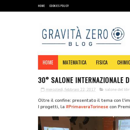
HOME
COOKIES POLICY
HOME
MATEMATICA
FISICA
CHIMI
30° SALONE INTERNAZIONALE D
mercoledì, febbraio 22, 2017
salone del lib
Oltre il confine: presentato il tema con l'
I progetti, la
#PrimaveraTorinese
con Premi