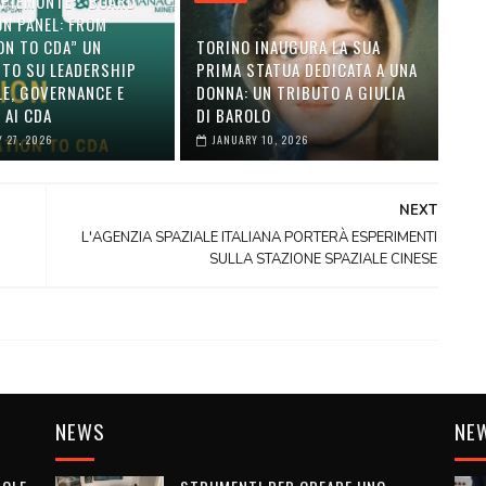
 PIEMONTE: “BOARD
ON PANEL: FROM
ON TO CDA” UN
TORINO INAUGURA LA SUA
TO SU LEADERSHIP
PRIMA STATUA DEDICATA A UNA
LE, GOVERNANCE E
DONNA: UN TRIBUTO A GIULIA
 AI CDA
DI BAROLO
 27, 2026
JANUARY 10, 2026
NEXT
L'AGENZIA SPAZIALE ITALIANA PORTERÀ ESPERIMENTI
SULLA STAZIONE SPAZIALE CINESE
NEWS
NE