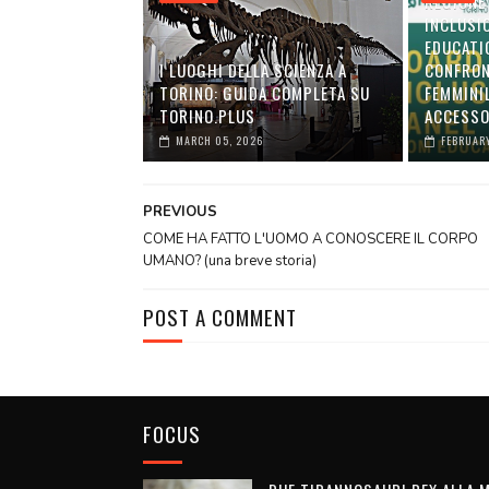
REGIONE
INCLUSI
EDUCATI
I LUOGHI DELLA SCIENZA A
CONFRON
TORINO: GUIDA COMPLETA SU
FEMMINI
TORINO.PLUS
ACCESSO
MARCH 05, 2026
FEBRUARY
PREVIOUS
COME HA FATTO L'UOMO A CONOSCERE IL CORPO
UMANO? (una breve storia)
POST A COMMENT
FOCUS