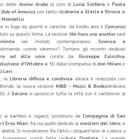
rno delle
Anime Arabe
(a cura di
Lucia Sorbera
e
Paola
Side of America
, con tanto di
Libreria a Stelle e Strisce
al
 Mondello
.
one in fuga da guerre e carestie: da tredici anni il
Concorso
luto su questo tema. La sezione
We have one another
sarà
minile
nel mondo contemporaneo.
Scienza e
 domanda «come saremo»? Tornano gli incontri dedicati
ure ad alta voce
curate da
Giuseppe Culicchia
.
oluzione d'Ottobre
ai 50 dalla scomparsa di
don Milani
e
o Levi
.
i
, la
Libreria diffusa e condivisa
ideata e realizzata con
ditoriali, la nuova sezione
M&B - Music & Books
dedicata
20, il
Salone
si sposta in tutta la città con il cartellone di
to ai bambini e ragazzi, sostenuto da
Compagnia di San
ed
Eros Miari
, fra cui quelli dedicati ai
mestieri del
libro
,
e
 abilità. Si ricorderanno fra l'altro i cinquant'anni di
Lettera a
. Scopriremo com'è fatta un'
Aula Digitale
. La grande