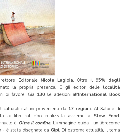
irettore Editoriale
Nicola Lagioia
. Oltre il
95% degli
ato la propria presenza. E gli editori delle
località
oni di favore. Già
130 l
e adesioni all'
International Book
 culturali italiani provenienti da
17 regioni
. Al
Salone
di
ata ai
libri
sul cibo realizzata assieme a
Slow Food
.
annuale è
Oltre il confine.
L'immagine guida - un
libro
come
to - è stata disegnata da
Gipi
. Di estrema attualità, il tema