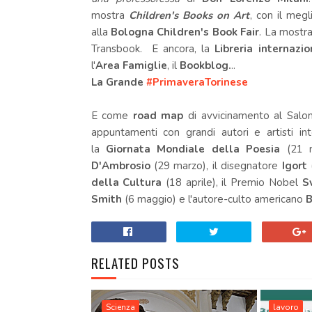
mostra
Children's Books on Art
, con il meg
alla
Bologna Children's Book Fair
. La mostra
Transbook. E ancora, la
Libreria internazi
l'
Area Famiglie
, il
Bookblog.
..
La Grande
#PrimaveraTorinese
E come
road map
di avvicinamento al
Salo
appuntamenti con grandi autori e artisti int
la
Giornata Mondiale della Poesia
(21 m
D'Ambrosio
(29 marzo), il disegnatore
Igort
(
della Cultura
(18 aprile), il Premio Nobel
S
Smith
(6 maggio) e l'autore-culto americano
B
RELATED POSTS
Scienza
lavoro