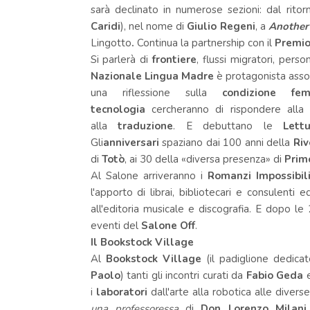
sarà declinato in numerose sezioni: dal rito
Caridi
), nel nome di
Giulio Regeni
, a
Another 
Lingotto
.
Continua la partnership con il
Premio
Si parlerà di
frontiere
, flussi migratori, pers
Nazionale Lingua Madre
è protagonista asso
una riflessione sulla
condizione fem
tecnologia
cercheranno di rispondere alla
alla
traduzione
. E debuttano le
Lett
Gli
anniversari
spaziano dai 100 anni della
Riv
di
Totò
, ai 30 della «diversa presenza» di
Prim
Al
Salone
arriveranno i
Romanzi Impossibil
l'apporto di librai, bibliotecari e consulenti e
all'editoria musicale e discografia. E dopo le 
eventi del
Salone
Off
.
Il Bookstock Village
Al
Bookstock Village
(il padiglione dedica
Paolo
) tanti gli incontri curati da
Fabio Geda
i
laboratori
dall'arte alla robotica alle diverse
una professoressa
di
Don Lorenzo Milani