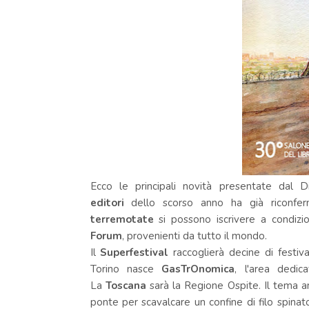
Ecco le principali novità presentate dal D
editori
dello scorso anno ha già riconferm
terremotate
si possono iscrivere a condizi
Forum
, provenienti da tutto il mondo.
Il
Superfestival
raccoglierà decine di festival
Torino nasce
GasTrOnomica
, l'area
dedic
La
Toscana
sarà la Regione Ospite. Il tema 
ponte per scavalcare un confine di filo spina