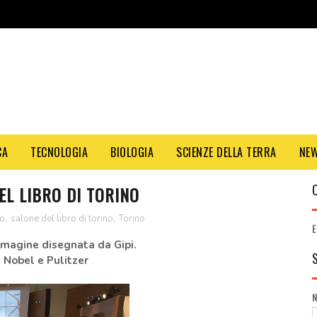
CA
TECNOLOGIA
BIOLOGIA
SCIENZE DELLA TERRA
NE
EL LIBRO DI TORINO
ro
,
salone del libro di torino
,
Torino
E
immagine disegnata da Gipi.
 Nobel e Pulitzer