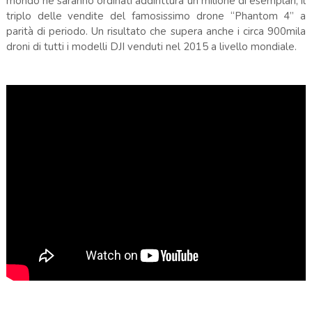
mondo ne saranno ordinati addirittura un milione di esemplari, il
triplo delle vendite del famosissimo drone “Phantom 4” a
parità di periodo. Un risultato che supera anche i circa 900mila
droni di tutti i modelli DJI venduti nel 2015 a livello mondiale.