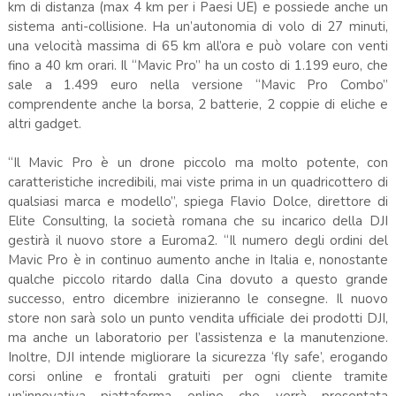
km di distanza (max 4 km per i Paesi UE) e possiede anche un
sistema anti-collisione. Ha un’autonomia di volo di 27 minuti,
una velocità massima di 65 km all’ora e può volare con venti
fino a 40 km orari. Il “Mavic Pro” ha un costo di 1.199 euro, che
sale a 1.499 euro nella versione “Mavic Pro Combo”
comprendente anche la borsa, 2 batterie, 2 coppie di eliche e
altri gadget.
“Il Mavic Pro è un drone piccolo ma molto potente, con
caratteristiche incredibili, mai viste prima in un quadricottero di
qualsiasi marca e modello”, spiega Flavio Dolce, direttore di
Elite Consulting, la società romana che su incarico della DJI
gestirà il nuovo store a Euroma2. “Il numero degli ordini del
Mavic Pro è in continuo aumento anche in Italia e, nonostante
qualche piccolo ritardo dalla Cina dovuto a questo grande
successo, entro dicembre inizieranno le consegne. Il nuovo
store non sarà solo un punto vendita ufficiale dei prodotti DJI,
ma anche un laboratorio per l’assistenza e la manutenzione.
Inoltre, DJI intende migliorare la sicurezza ‘fly safe’, erogando
corsi online e frontali gratuiti per ogni cliente tramite
un’innovativa piattaforma online che verrà presentata