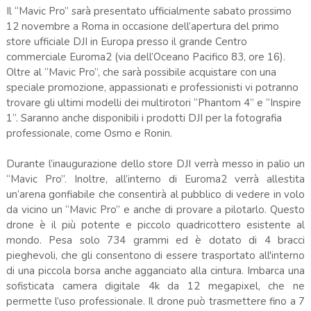
Il “Mavic Pro” sarà presentato ufficialmente sabato prossimo
12 novembre a Roma in occasione dell’apertura del primo
store ufficiale DJI in Europa presso il grande Centro
commerciale Euroma2 (via dell’Oceano Pacifico 83, ore 16).
Oltre al “Mavic Pro”, che sarà possibile acquistare con una
speciale promozione, appassionati e professionisti vi potranno
trovare gli ultimi modelli dei multirotori “Phantom 4” e “Inspire
1”. Saranno anche disponibili i prodotti DJI per la fotografia
professionale, come Osmo e Ronin.
Durante l’inaugurazione dello store DJI verrà messo in palio un
“Mavic Pro”. Inoltre, all’interno di Euroma2 verrà allestita
un’arena gonfiabile che consentirà al pubblico di vedere in volo
da vicino un “Mavic Pro” e anche di provare a pilotarlo. Questo
drone è il più potente e piccolo quadricottero esistente al
mondo. Pesa solo 734 grammi ed è dotato di 4 bracci
pieghevoli, che gli consentono di essere trasportato all'interno
di una piccola borsa anche agganciato alla cintura. Imbarca una
sofisticata camera digitale 4k da 12 megapixel, che ne
permette l’uso professionale. Il drone può trasmettere fino a 7