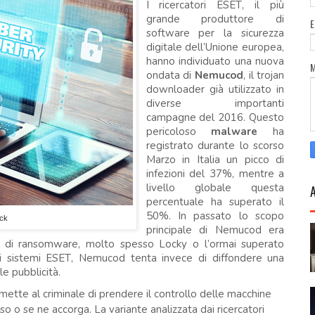
I ricercatori ESET, il più
grande produttore di
software per la sicurezza
digitale dell’Unione europea,
hanno individuato una nuova
ondata di
Nemucod
, il trojan
downloader già utilizzato in
diverse importanti
campagne del 2016. Questo
pericoloso
malware
ha
registrato durante lo scorso
Marzo in Italia un picco di
infezioni del 37%, mentre a
livello globale questa
percentuale ha superato il
50%. In passato lo scopo
ock
principale di Nemucod era
glie di ransomware, molto spesso Locky o l’ormai superato
ai sistemi ESET, Nemucod tenta invece di diffondere una
le pubblicità.
ette al criminale di prendere il controllo delle macchine
so o se ne accorga. La variante analizzata dai ricercatori