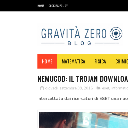
HOME
COOKIES POLICY
HOME
MATEMATICA
FISICA
CHIMI
NEMUCOD: IL TROJAN DOWNLOAD
giovedì, settembre 08, 2016
eset
,
informati
Intercettata dai ricercatori di ESET una n