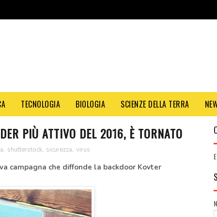
CA
TECNOLOGIA
BIOLOGIA
SCIENZE DELLA TERRA
NE
ER PIÙ ATTIVO DEL 2016, È TORNATO
ca
,
shutterstock
,
sicurezza
,
virus
E
uova campagna che diffonde la backdoor Kovter
.