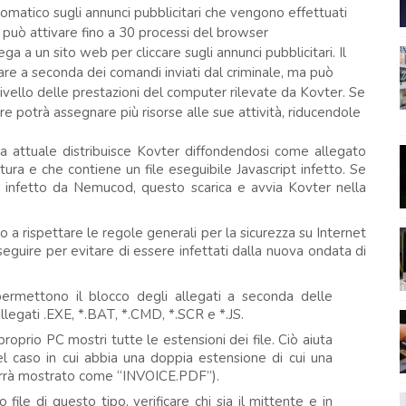
tomatico sugli annunci pubblicitari che vengono effettuati
 può attivare fino a 30 processi del browser
 a un sito web per cliccare sugli annunci pubblicitari. Il
re a seconda dei comandi inviati dal criminale, ma può
ivello delle prestazioni del computer rilevate da Kovter. Se
are potrà assegnare più risorse alle sue attività, riducendole
a attuale distribuisce Kovter diffondendosi come allegato
ura e che contiene un file eseguibile Javascript infetto. Se
le infetto da Nemucod, questo scarica e avvia Kovter nella
to a rispettare le regole generali per la sicurezza su Internet
eguire per evitare di essere infettati dalla nuova ondata di
permettono il blocco degli allegati a seconda delle
allegati .EXE, *.BAT, *.CMD, *.SCR e *.JS.
proprio PC mostri tutte le estensioni dei file. Ciò aiuta
nel caso in cui abbia una doppia estensione di cui una
rrà mostrato come “INVOICE.PDF”).
ile di questo tipo, verificare chi sia il mittente e in