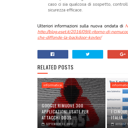
caso ci sia qualcosa di sospetto, control
sicurezza efficace.
Ulteriori informazioni sulla nuova ondata di
N
http://blog.eset.it/2016/09/il-ritorno-di-nemuc
che-diffonde-la-backdoor-kovter/
RELATED POSTS
informatica
informati
GOOGLE RIMUOVE 300
APPLICAZIONI USATE PER
I CINQUE
ATTACCHI DDOS
ITALIA
SEPTEMBER 13, 2017
AUGUST 