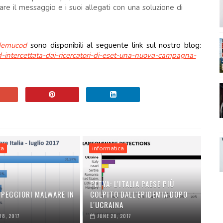
lare il messaggio e i suoi allegati con una soluzione di
emucod
sono disponibili al seguente link sul nostro blog:
od-intercettata-dai-ricercatori-di-eset-una-nuova-campagna-
ca
informatica
PETYA: L'ITALIA PAESE PIÙ
 PEGGIORI MALWARE IN
COLPITO DALL'EPIDEMIA DOPO
L'UCRAINA
08, 2017
JUNE 28, 2017