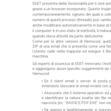
ESET presenta delle funzionalità per il click au
grazie a un browser incorporato. Questo trojan
contemporaneamente, ognuno dei quali si collega
numero di questi processi (threads) può cambia
anche modificarsi automaticamente in base al l
il computer è in uno stato di inattività, il malw
quando rileva attività da parte dell’utente.
Come per le altre versioni di Nemucod, quell
ZIP di una email che si presenta come una fatt
l’utente cade nella trappola ed esegue il fi
macchina.
Gli esperti di sicurezza di ESET rinnovano l’invi
e aggiungono alcuni specifici suggerimenti da s
Nemucod:
Se il client email o server di posta 
estensioni, bloccare le email inviate con 
Assicurarsi che il sistema operativo sul 
a identificare la natura esatta dei file 
nascosta (es. “INVOICE.PDF.EXE” non ve
Se spesso e legittimamente si ricevono f