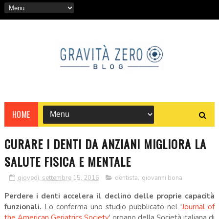
HOME
CURARE I DENTI DA ANZIANI MIGLIORA LA
SALUTE FISICA E MENTALE
giovedì, settembre 15, 2016
dentista
,
giovanni bona
Perdere i denti accelera il declino delle proprie capacità
funzionali.
Lo conferma uno studio pubblicato nel '
Journal of
the American Geriatrics Society
' organo della Società italiana di