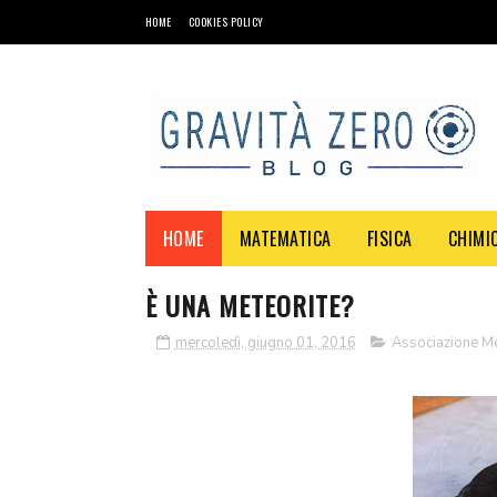
HOME
COOKIES POLICY
HOME
MATEMATICA
FISICA
CHIMI
È UNA METEORITE?
mercoledì, giugno 01, 2016
Associazione Met