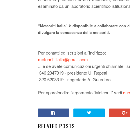
esaminato da un laboratorio scientifico istituziona
“Meteoriti Italia” è disponibile a collaborare con 
divulgare la conoscenza delle meteoriti.
Per contatti ed iscrizioni all’indirizzo:
meteoriti.italia@gmail.com
...
e se avete comunicazioni urgenti chiamate i seg
346 2347319
-
presidente
U. Repetti
320 6208319
-
segretario A. Guerriero
Per approfondire l'argomento "Meteoriti" vedi
que
RELATED POSTS