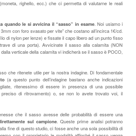
oneta, righello, ecc.) che ci permetta di valutarne le reali
a quando le si avvicina il “sasso” in esame
. Noi usiamo i
mm con foro svasato per vite” che costano all’incirca 1€/cd.
ilo di nylon per lenze) e fissate il capo libero ad un punto fisso
hitrave di una porta). Avvicinate il sasso alla calamita (NON
 dalla verticale della calamita vi indicherà se il sasso è POCO,
sso che ritenete utile per la nostra indagine. Di fondamentale
to
(a questo punto dell’indagine bastano anche indicazioni
gliate, ritenessimo di essere in presenza di una possibile
 preciso di ritrovamento) o, se non lo avete trovato voi, il
tenesse che il sasso avesse delle probabilità di essere una
direttamente sul campione
. Queste prime analisi potranno
alla fine di questo studio, ci fosse anche una sola possibilità di
emo con il proprietario le modalità affinché il sasso venga