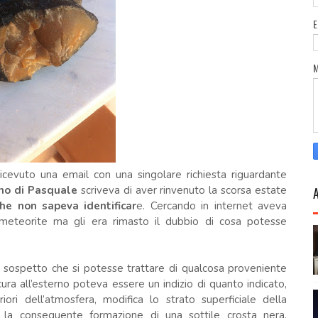
icevuto una email con una singolare richiesta riguardante
no di Pasquale
scriveva di aver rinvenuto la scorsa estate
che non sapeva identificar
e. Cercando in internet aveva
a meteorite ma gli era rimasto il dubbio di cosa potesse
il sospetto che si potesse trattare di qualcosa proveniente
scura all’esterno poteva essere un indizio di quanto indicato,
eriori dell’atmosfera, modifica lo strato superficiale della
 la conseguente formazione di una sottile crosta nera,