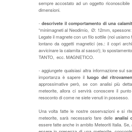
sempre accostato ad un oggetto riconoscibile (m
dimensioni.
-
descrivete il comportamento di una calamit
“minimagneti al Neodimio,
Ø: 12mm, spessore: 3
Legate il magnete con un filo sottile (noi usiamo f
lontano da oggetti magnetici (es.: il copri arc
avvicinare la calamita al sasso!); lo spostamento
TANTO,
ecc. MAGNETICO.
- aggiungete qualsiasi altra informazione sul sa
importanza è sapere il
luogo del ritrovamen
approssimative però, se con analisi più detta
meteorite, allora ci servirà conoscere il punto
resoconto di come ne siete venuti in possesso.
Una volta fatte le nostre osservazioni e si ri
meteorite, sarà necessario fare delle
analisi 
essere fatte anche in ambito Meteoriti Italia. Se, 
essere in presenza di una meteorite, concorder