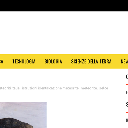
CA
TECNOLOGIA
BIOLOGIA
SCIENZE DELLA TERRA
NE
eoriti Italia
,
istruzioni identificazione meteorite
,
meteorite
,
selce
E