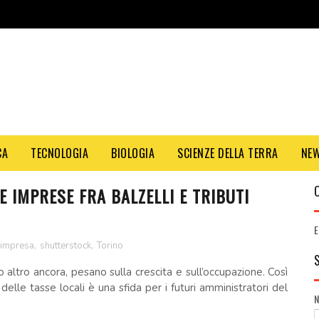
CA
TECNOLOGIA
BIOLOGIA
SCIENZE DELLA TERRA
NE
E IMPRESE FRA BALZELLI E TRIBUTI
E
impresa
,
shutterstock
,
Torino
 altro ancora, pesano sulla crescita e sull’occupazione. Così
elle tasse locali è una sfida per i futuri amministratori del