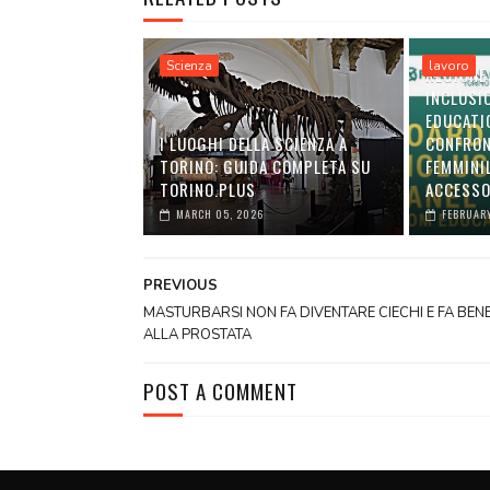
Scienza
lavoro
REGIONE
INCLUSI
EDUCATI
I LUOGHI DELLA SCIENZA A
CONFRON
TORINO: GUIDA COMPLETA SU
FEMMINI
TORINO.PLUS
ACCESSO
MARCH 05, 2026
FEBRUARY
PREVIOUS
MASTURBARSI NON FA DIVENTARE CIECHI E FA BEN
ALLA PROSTATA
POST A COMMENT