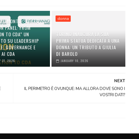
donna
 PIEMONTE: “BOARD
ON PANEL: FROM
ON TO CDA” UN
TORINO INAUGURA LA SUA
TO SU LEADERSHIP
PRIMA STATUA DEDICATA A UNA
LE, GOVERNANCE E
DONNA: UN TRIBUTO A GIULIA
 AI CDA
DI BAROLO
 27, 2026
JANUARY 10, 2026
NEXT
E
IL PERIMETRO È OVUNQUE: MA ALLORA DOVE SONO I
VOSTRI DATI?