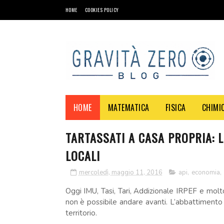
HOME
COOKIES POLICY
HOME
MATEMATICA
FISICA
CHIMI
TARTASSATI A CASA PROPRIA: L
LOCALI
mercoledì, maggio 11, 2016
api
,
economia
,
Oggi IMU, Tasi, Tari, Addizionale IRPEF e molto
non è possibile andare avanti. L’abbattimento d
territorio.