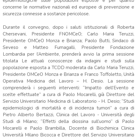
epidemiologiche sulle popolazioni esposte e per quanto
concerne le normative nazionali ed europee di prevenzione e
sicurezza connesse a sostanze pericolose.
Durante il convegno, dopo i saluti istituzionali di Roberta
Chersevani, Presidente FNOMCeO; Carlo Maria Teruzzi,
Presidente OMCeO Monza e Brianza; Paolo Butti, Sindaco di
Seveso e Matteo Fumagalli, Presidente Fondazione
Lombardia per l’Ambiente, prenderà avvio la prima sessione
titolata Le attuali conoscenze da indagini e studi sulla
popolazione esposta a TCDD moderata da Carlo Maria Teruzzi,
Presidente OMCeO Monza e Brianza e Franco Toffoletto, Unità
Operativa Medicina del Lavoro – H. Desio. La sessione
comprenderà i seguenti interventi: “Impatto dell’Evento e
scelte effettuate” a cura di Paolo Mocarelli, già Direttore del
Servizio Universitario Medicina di Laboratorio - H. Desio; “Studi
epidemiologici di mortalità e di incidenza tumori” a cura di
Pietro Alberto Bertazzi, Clinica del Lavoro - Università degli
Studi di Milano; “Effetti della diossina sull’uomo” di Paolo
Mocarelli e Paolo Brambilla, Docente di Biochimica Clinica
Università Milano Bicocca e Direttore del Servizio Universitario