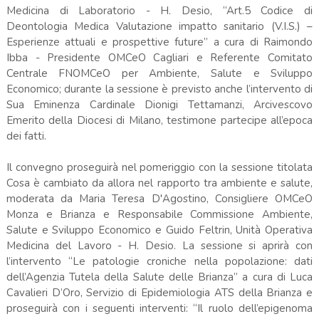
Medicina di Laboratorio - H. Desio, “Art.5 Codice di
Deontologia Medica Valutazione impatto sanitario (V.I.S.) –
Esperienze attuali e prospettive future” a cura di Raimondo
Ibba - Presidente OMCeO Cagliari e Referente Comitato
Centrale FNOMCeO per Ambiente, Salute e Sviluppo
Economico; durante la sessione è previsto anche l’intervento di
Sua Eminenza Cardinale Dionigi Tettamanzi, Arcivescovo
Emerito della Diocesi di Milano, testimone partecipe all’epoca
dei fatti.
Il convegno proseguirà nel pomeriggio con la sessione titolata
Cosa è cambiato da allora nel rapporto tra ambiente e salute,
moderata da Maria Teresa D'Agostino, Consigliere OMCeO
Monza e Brianza e Responsabile Commissione Ambiente,
Salute e Sviluppo Economico e Guido Feltrin, Unità Operativa
Medicina del Lavoro - H. Desio. La sessione si aprirà con
l’intervento “Le patologie croniche nella popolazione: dati
dell’Agenzia Tutela della Salute delle Brianza” a cura di Luca
Cavalieri D’Oro, Servizio di Epidemiologia ATS della Brianza e
proseguirà con i seguenti interventi: “Il ruolo dell’epigenoma