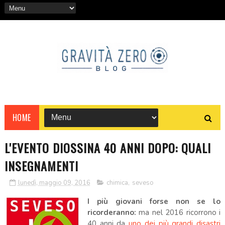
HOME
L'EVENTO DIOSSINA 40 ANNI DOPO: QUALI
INSEGNAMENTI
lunedì, maggio 09, 2016
chimica
,
seveso
I più giovani forse non se lo
ricorderanno:
ma nel 2016 ricorrono i
40 anni da
uno dei più grandi disastri