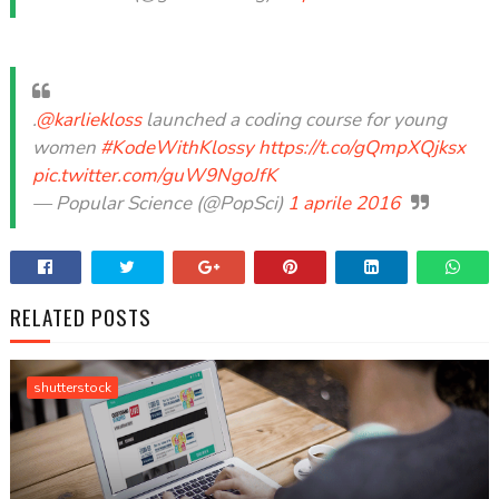
.
@karliekloss
launched a coding course for young
women
#KodeWithKlossy
https://t.co/gQmpXQjksx
pic.twitter.com/guW9NgoJfK
— Popular Science (@PopSci)
1 aprile 2016
RELATED POSTS
shutterstock