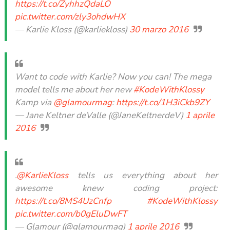
https://t.co/ZyhhzQdaLO
pic.twitter.com/zly3ohdwHX
— Karlie Kloss (@karliekloss)
30 marzo 2016
Want to code with Karlie? Now you can! The mega
model tells me about her new
#KodeWithKlossy
Kamp via
@glamourmag
:
https://t.co/1H3iCkb9ZY
— Jane Keltner deValle (@JaneKeltnerdeV)
1 aprile
2016
.
@KarlieKloss
tells us everything about her
awesome knew coding project:
https://t.co/8MS4UzCnfp
#KodeWithKlossy
pic.twitter.com/b0gEluDwFT
— Glamour (@glamourmag)
1 aprile 2016