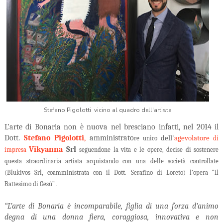
Stefano Pigolotti vicino al quadro dell'artista
L’arte di Bonaria non è nuova nel bresciano infatti, nel 2014 il
Dott.
Stefano
Pigolotti
,
amministrato
dell'
agevolatore
re unico
di
Vikyanna
Srl
impresa
seguendone la vita e le opere, decise di sostenere
questa straordinaria artista acquistando con una delle società controllate
(Blukivos Srl, coamministrata con il Dott. Serafino di Loreto) l’opera “Il
Battesimo di Gesù” .
“L’arte di Bonaria è incomparabile, figlia di una forza d’animo
degna di una donna fiera, coraggiosa, innovativa e non