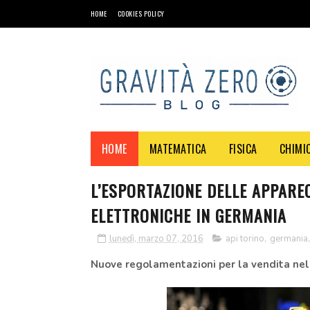
HOME
COOKIES POLICY
HOME
MATEMATICA
FISICA
CHIMI
L’ESPORTAZIONE DELLE APPARE
ELETTRONICHE IN GERMANIA
lunedì, marzo 07, 2016
api torino
,
germania
Nuove regolamentazioni per la vendita nel