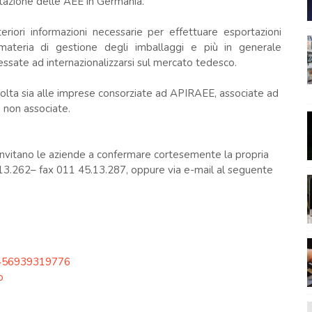
tazione delle AEE in Germania.
eriori informazioni necessarie per effettuare esportazioni
 materia di gestione degli imballaggi e più in generale
ressate ad internazionalizzarsi sul mercato tedesco.
volta sia alle imprese consorziate ad APIRAEE, associate ad
 non associate.
i invitano le aziende a confermare cortesemente la propria
.13.262– fax 011 45.13.287, oppure via e-mail al seguente
2456939319776
o