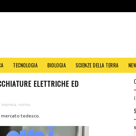
CA
TECNOLOGIA
BIOLOGIA
SCIENZE DELLA TERRA
NE
CCHIATURE ELETTRICHE ED
E
,
impresa
,
norma
 mercato tedesco.