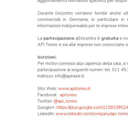
aggiornamento normativo specifico per l’espor
Durante l’incontro verranno fornite anche ult
commerciali in Germania, in particolare in
informazioni indispensabili per le imprese inte
La
partecipazione
all’incontro è
gratuita
e ri
API Torino e sia alle imprese non consorziate o
Iscrizioni:
Per motivi connessi alla capienza della sala, s
partecipazione ai seguenti numeri: tel. 011 45
indirizzo: info@apiraee.it.
Sito Web:
www.apitorino.it
Facebook:
apitorino
Twitter:
@api_torino
Google+:
https://plus.google.com/11593385
LinkedIn:
www.linkedin.com/company/api-torin