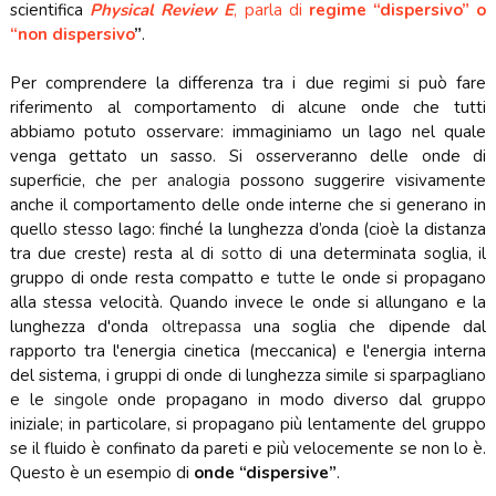
scientifica
Physical Review E
, parla di
regime “dispersivo” o
“non dispersivo
”
.
Per comprendere la differenza tra i due regimi si può fare
riferimento al comportamento di alcune onde che tutti
abbiamo potuto osservare: immaginiamo un lago nel quale
venga gettato un sasso. Si osserveranno delle onde di
superficie, che
per analogia
possono suggerire visivamente
anche il comportamento delle onde interne che si generano in
quello stesso lago: finché la lunghezza d’onda (cioè la distanza
tra due creste) resta al di
sotto
di una determinata soglia, il
gruppo di onde resta compatto e
tutte
le onde si propagano
alla stessa velocità. Quando invece le onde si allungano e la
lunghezza d'onda
oltrepassa
una soglia che dipende dal
rapporto tra l'energia cinetica (meccanica) e l'energia interna
del sistema, i gruppi di onde di lunghezza simile si sparpagliano
e le
singole
onde propagano in modo diverso dal gruppo
iniziale; in particolare, si propagano più lentamente del gruppo
se il fluido è confinato da pareti e più velocemente se non lo è.
Questo è un esempio di
onde “dispersive”
.