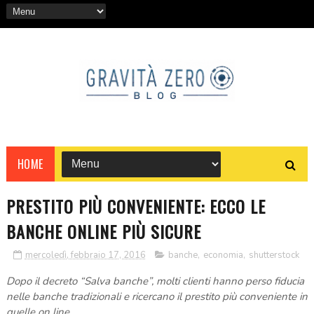
HOME
PRESTITO PIÙ CONVENIENTE: ECCO LE
BANCHE ONLINE PIÙ SICURE
mercoledì, febbraio 17, 2016
banche
,
economia
,
shutterstock
Dopo il decreto “Salva banche”, molti clienti hanno perso fiducia
nelle banche tradizionali e ricercano il prestito più conveniente in
quelle on line...