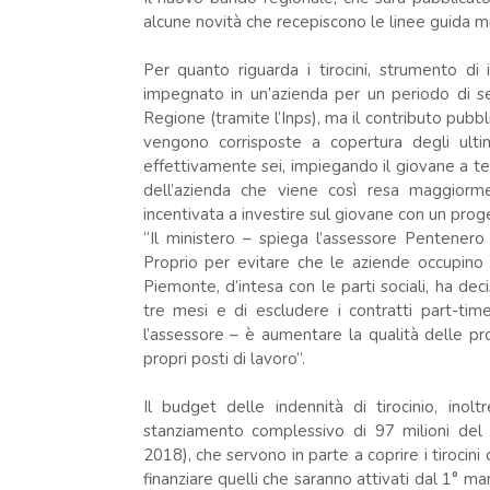
alcune novità che recepiscono le linee guida min
Per quanto riguarda i tirocini, strumento d
impegnato in un’azienda per un periodo di sei
Regione (tramite l’Inps), ma il contributo pubbli
vengono corrisposte a copertura degli ultim
effettivamente sei, impiegando il giovane a tem
dell’azienda che viene così resa maggiorme
incentivata a investire sul giovane con un prog
“Il ministero – spiega l’assessore Pentenero
Proprio per evitare che le aziende occupino
Piemonte, d’intesa con le parti sociali, ha dec
tre mesi e di escludere i contratti part-tim
l’assessore – è aumentare la qualità delle pro
propri posti di lavoro”.
Il budget delle indennità di tirocinio, ino
stanziamento complessivo di 97 milioni de
2018), che servono in parte a coprire i tirocini
finanziare quelli che saranno attivati dal 1° 