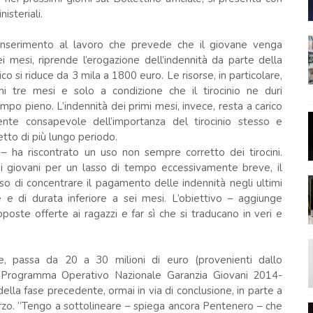
isteriali.
i inserimento al lavoro che prevede che il giovane venga
 mesi, riprende l’erogazione dell’indennità da parte della
co si riduce da 3 mila a 1800 euro. Le risorse, in particolare,
i tre mesi e solo a condizione che il tirocinio ne duri
po pieno. L’indennità dei primi mesi, invece, resta a carico
nte consapevole dell’importanza del tirocinio stesso e
etto di più lungo periodo.
 – ha riscontrato un uso non sempre corretto dei tirocini.
 i giovani per un lasso di tempo eccessivamente breve, il
iso di concentrare il pagamento delle indennità negli ultimi
e e di durata inferiore a sei mesi. L’obiettivo – aggiunge
poste offerte ai ragazzi e far sì che si traducano in veri e
ltre, passa da 20 a 30 milioni di euro (provenienti dallo
l Programma Operativo Nazionale Garanzia Giovani 2014-
 della fase precedente, ormai in via di conclusione, in parte a
marzo. “Tengo a sottolineare – spiega ancora Pentenero – che