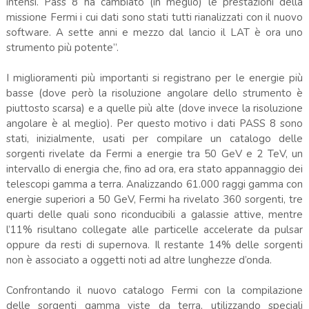
intensi. Pass 8 ha cambiato (in meglio) le prestazioni della
missione Fermi i cui dati sono stati tutti rianalizzati con il nuovo
software. A sette anni e mezzo dal lancio il LAT è ora uno
strumento più potente”.
I miglioramenti più importanti si registrano per le energie più
basse (dove però la risoluzione angolare dello strumento è
piuttosto scarsa) e a quelle più alte (dove invece la risoluzione
angolare è al meglio). Per questo motivo i dati PASS 8 sono
stati, inizialmente, usati per compilare un catalogo delle
sorgenti rivelate da Fermi a energie tra 50 GeV e 2 TeV, un
intervallo di energia che, fino ad ora, era stato appannaggio dei
telescopi gamma a terra. Analizzando 61.000 raggi gamma con
energie superiori a 50 GeV, Fermi ha rivelato 360 sorgenti, tre
quarti delle quali sono riconducibili a galassie attive, mentre
l’11% risultano collegate alle particelle accelerate da pulsar
oppure da resti di supernova. Il restante 14% delle sorgenti
non è associato a oggetti noti ad altre lunghezze d’onda.
Confrontando il nuovo catalogo Fermi con la compilazione
delle sorgenti gamma viste da terra, utilizzando speciali