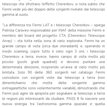
telescopi che sfruttano l’effetto Cherenkov, si nota subito che
Fermi vede più del doppio delle sorgenti rivelate dai telescopi
gamma al suolo.
“La differenza tra Fermi LAT e i telescopi Cherenkov – spiega
Patrizia Caraveo responsabile per INAF della missione Fermi e
membro del board del progetto CTA (Cherenkov Telescope
Array) – sta tutta nella zona di cielo esplorata. Fermi ha un
grande campo di vista (circa due steradianti) e, operando in
modo scanning, copre tutto il cielo ogni 3 ore, i telescopi
Cherenkov a terra, invece, hanno campo di vista molto più
piccolo (pochi gradi quadrati) e devono puntare una
determinata direzione, ricoprendo un’area di cielo molto più
limitata. Solo 90 delle 360 sorgenti nel catalogo Fermi
coincidono con sorgenti viste dai telescopi a terra (non
dimentichiamo che molte delle sorgente gamma
extragalattiche sono violentemente variabili), dimostrando che
Fermi può agire da apripista per segnalare ai telescopi a terra
le regioni più interessanti da studiare. PASS 8 fa nascere una
nuova sinergia tra l’astronomia gamma spaziale e quella