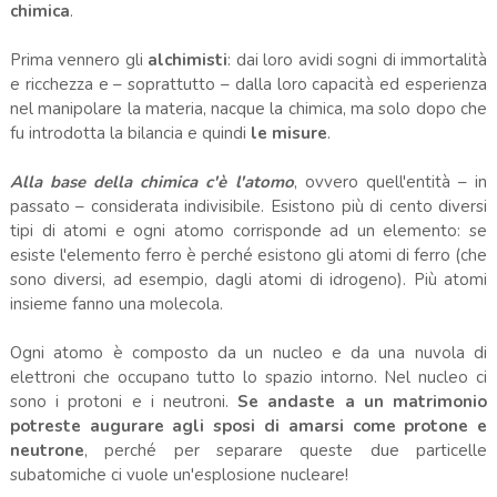
chimica
.
Prima vennero gli
alchimisti
: dai loro avidi sogni di immortalità
e ricchezza e – soprattutto – dalla loro capacità ed esperienza
nel manipolare la materia, nacque la chimica, ma solo dopo che
fu introdotta la bilancia e quindi
le misure
.
Alla base della chimica c'è l'atomo
, ovvero quell'entità – in
passato – considerata indivisibile. Esistono più di cento diversi
tipi di atomi e ogni atomo corrisponde ad un elemento: se
esiste l'elemento ferro è perché esistono gli atomi di ferro (che
sono diversi, ad esempio, dagli atomi di idrogeno). Più atomi
insieme fanno una molecola.
Ogni atomo è composto da un nucleo e da una nuvola di
elettroni che occupano tutto lo spazio intorno. Nel nucleo ci
sono i protoni e i neutroni.
Se andaste a un matrimonio
potreste augurare agli sposi di amarsi come protone e
neutrone
, perché per separare queste due particelle
subatomiche ci vuole un'esplosione nucleare!