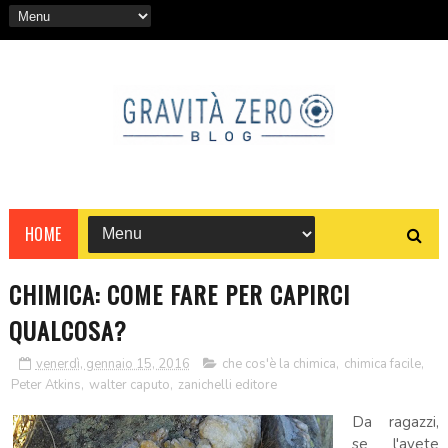
HOME
CHIMICA: COME FARE PER CAPIRCI
QUALCOSA?
venerdì, gennaio 15, 2016
che cos'è la chimica
,
chimica facile
,
Peter Atkins
,
walter caputo
,
zanichelli editore
Da ragazzi,
se l'avete