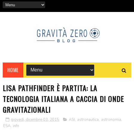
HOME
LISA PATHFINDER È PARTITA: LA
TECNOLOGIA ITALIANA A CACCIA DI ONDE
GRAVITAZIONALI
giovedì, dicembre 03, 2015
ASI
,
astronautica
,
astronomia
,
ESA
,
infn