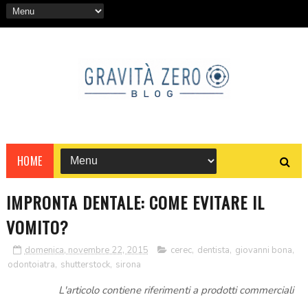
HOME
IMPRONTA DENTALE: COME EVITARE IL
VOMITO?
domenica, novembre 22, 2015
cerec
,
dentista
,
giovanni bona
,
odontoiatra
,
shutterstock
,
sirona
L'articolo contiene riferimenti a prodotti commerciali