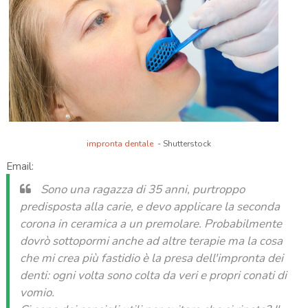
impronta dentale
- Shutterstock
Email:
Sono una ragazza di 35 anni, purtroppo
predisposta alla carie, e devo applicare la seconda
corona in ceramica a un premolare. Probabilmente
dovrò sottopormi anche ad altre terapie ma la cosa
che mi crea più fastidio è la presa dell'impronta dei
denti: ogni volta sono colta da veri e propri conati di
vomio.