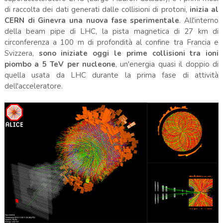
di raccolta dei dati generati dalle collisioni di protoni,
inizia al
CERN di Ginevra una nuova fase sperimentale
. All'interno
della beam pipe di LHC, la pista magnetica di 27 km di
circonferenza a 100 m di profondità al confine tra Francia e
Svizzera,
sono iniziate oggi le prime collisioni tra ioni
piombo a 5 TeV per nucleone
, un'energia quasi il doppio di
quella usata da LHC durante la prima fase di attività
dell'acceleratore.