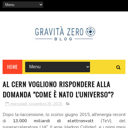
HOME
AL CERN VOGLIONO RISPONDERE ALLA
DOMANDA "COME È NATO L'UNIVERSO"?
mercoledì, novembre 25, 2015
Dopo la riaccensione, lo scorso giugno 2015, all'energia record
di
13.000 miliardi di elettronvolt
(TeV), del
superacceleratore LHC (Large Hadron Collider), e i primi mesi