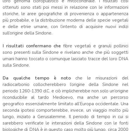
loro genoma cloroplastico e mitocondriale. I risultati così
ottenuti sono stati poi messi in relazione con le informazioni
storiche, le aree geografiche di provenienza o appartenenza
più probabile, e la distribuzione moderna delle specie vegetali
e delle etnie umane, con l’intento di acquisire nuovi indizi
sull’origine della Sindone.
I risultati confermano che
fibre vegetali e granuli pollinici
sono presenti sulla Sindone e rivelano anche che più soggetti
umani hanno toccato o comunque lasciato tracce del loro DNA
sulla Sindone.
Da qualche tempo è noto
che le misurazioni del
radiocarbonio collocherebbero l’origine della Sindone nel
periodo 1260-1390 d.C. e ciò implicherebbe non solo un’origine
riconducibile al tardo Medioevo, ma anche un percorso
geografico essenzialmente limitato all’Europa occidentale. Una
seconda ipotesi comporterebbe, invece, un viaggio molto più
lungo, iniziato a Gerusalemme. Il periodo di tempo in cui si
sarebbero verificate le interazioni della Sindone con le fonti
biologiche di DNA è in questo caso molto più lungo, circa 2000