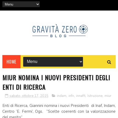
HOME
MIUR NOMINA I NUOVI PRESIDENTI DEGLI
ENTI DI RICERCA
sabato, ottobre 17, 2015
indam
,
infn
,
innaffi
,
Istruzione
,
miur
Enti di Ricerca, Giannini nomina i nuovi Presidenti di Inaf, Indam,
Centro ‘E. Fermi’, Ogs. “Scelte coerenti con la valorizzazione
del merito”