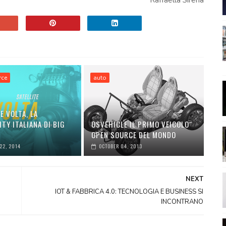
Raffaella Sirena
rce
auto
E VOLTA, LA
TY ITALIANA DI BIG
OSVEHICLE IL PRIMO VEICOLO
OPEN SOURCE DEL MONDO
22, 2014
OCTOBER 04, 2013
NEXT
IOT & FABBRICA 4.0: TECNOLOGIA E BUSINESS SI
INCONTRANO