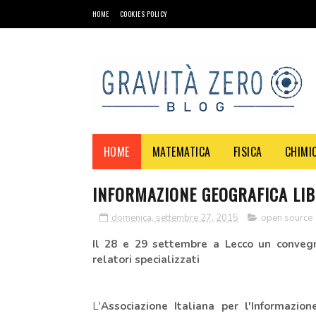
HOME
COOKIES POLICY
HOME
MATEMATICA
FISICA
CHIMI
INFORMAZIONE GEOGRAFICA LI
domenica, settembre 27, 2015
open source
Il 28 e 29 settembre a Lecco un convegno
relatori specializzati
L'
Associazione Italiana per l'Informazio