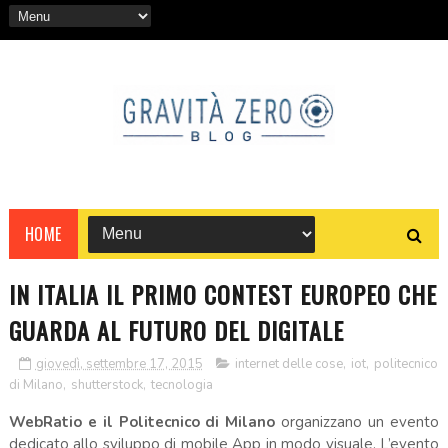
HOME
IN ITALIA IL PRIMO CONTEST EUROPEO CHE
GUARDA AL FUTURO DEL DIGITALE
giovedì, settembre 17, 2015
internet delle cose
,
iot
,
politecnico
di Milano
,
shutterstock
,
tecnologia
WebRatio e il Politecnico di Milano
organizzano un evento
dedicato allo sviluppo di mobile App in modo visuale. L’evento