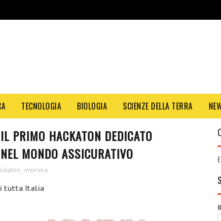
CA
TECNOLOGIA
BIOLOGIA
SCIENZE DELLA TERRA
NE
: IL PRIMO HACKATON DEDICATO
 NEL MONDO ASSICURATIVO
E
ackaton
,
impresa
 tutta Italia