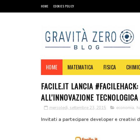
HOME
COOKIES POLICY
HOME
MATEMATICA
FISICA
CHIMI
FACILE.IT LANCIA #FACILEHACK
ALL'INNOVAZIONE TECNOLOGICA
mercoledì, settembre 23, 2015
economia
,
h
Invitati a partecipare developer e creativi di