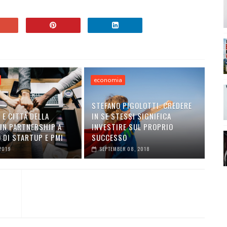
economia
STEFANO PIGOLOTTI: CREDERE
E CITTÀ DELLA
IN SE STESSI SIGNIFICA
 IN PARTNERSHIP A
INVESTIRE SUL PROPRIO
 DI STARTUP E PMI
SUCCESSO
2019
SEPTEMBER 08, 2018