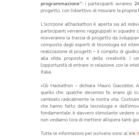
programmazione”:
i partecipanti avranno
24
progetto, con l’obiettivo di misurare la propria 
L'iscrizione all’hackathon è aperta sia ad indiv
partecipanti verranno raggruppati in squadre 
riceveranno la traccia di progetto da sviluppar
composta dagli esperti di tecnologia ed intern
realizzazione di progetti – il compito di giudica
alla sfida proposta e della creatività. I v
l’opportunità di entrare in relazione con le int
Italia.
«Gli Hackathon – dichiara Mauro Giacobbe, A
quello che, qualche decennio fa, erano gli s
cambiato radicalmente la nostra vita. Costruire 
che hanno fatto della tecnologia e dell’inn
fondamentale: è davvero stimolante vedere com
non vediamo l’ora di mettere all’opera tanti gio
Tutte le informazioni per iscriversi sono al link
h