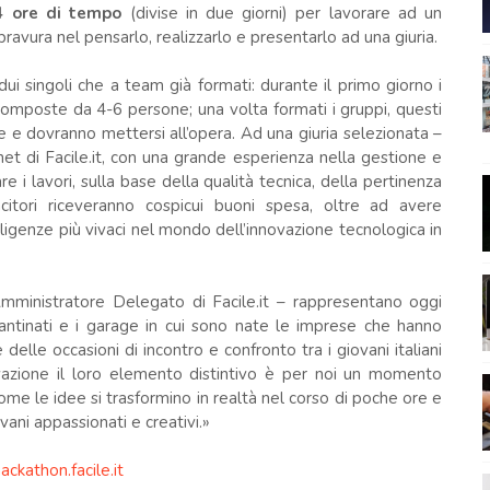
 ore di tempo
(divise in due giorni) per lavorare ad un
bravura nel pensarlo, realizzarlo e presentarlo ad una giuria.
idui singoli che a team già formati: durante il primo giorno i
composte da 4-6 persone; una volta formati i gruppi, questi
e e dovranno mettersi all’opera. Ad una giuria selezionata –
et di Facile.it, con una grande esperienza nella gestione e
re i lavori, sulla base della qualità tecnica, della pertinenza
incitori riceveranno cospicui buoni spesa, oltre ad avere
elligenze più vivaci nel mondo dell’innovazione tecnologica in
mministratore Delegato di Facile.it – rappresentano oggi
cantinati e i garage in cui sono nate le imprese che hanno
delle occasioni di incontro e confronto tra i giovani italiani
ovazione il loro elemento distintivo è per noi un momento
e le idee si trasformino in realtà nel corso di poche ore e
vani appassionati e creativi.»
ackathon.facile.it