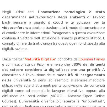
Negli ultimi anni l’
innovazione tecnologica è stata
determinante nell’evoluzione degli ambienti di lavoro
:
basti pensare a quanto il
cloud
e le soluzioni per la
videoconferenza
abbiano trasformato il modo di comunicare e
di condividere le informazioni. Paragonato a questa evoluzione
continua, il Settore dell’Istruzione è rimasto piuttosto statico. Il
compito di fare da trait d'union tra questi due mondi spetta alla
digitalizzazione.
Dalla ricerca “
Maturità Digitale
” condotta da
Coleman Parkes
e commissionata da Ricoh è emerso che
l’80% dei dirigenti
del settore considera la digitalizzazione una priorità
. A
dimostrarlo è l’evoluzione delle
modalità di insegnamento
nelle università
. Si pensi ad esempio al sempre maggiore
utilizzo nelle aule di strumenti per la condivisione dei contenuti
digitali, come ad esempio le lavagne interattive, oppure alla
diffusione dei corsi online (
MOOC
- Massive Open Online
Courses).
L’università diventa più aperta e “unbundled”
,
per cui gli studenti non seguono l’intero programma come nelle