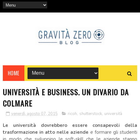
HOME
UNIVERSITÀ E BUSINESS. UN DIVARIO DA
COLMARE
venerdì, agosto 07, 2015
ricoh
,
shutterstock
,
università
Le università dovrebbero essere consapevoli della
trasformazione in atto nelle aziende
e formare gli studenti
in modo che sviluppino le soft-skill che le aziende stanno