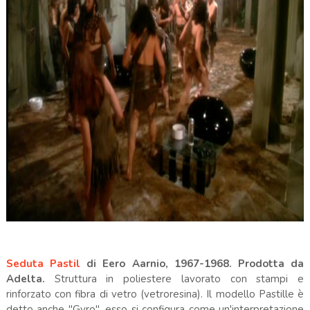
Seduta Pastil
di Eero Aarnio, 1967-1968. Prodotta da
Adelta.
Struttura in poliestere lavorato con stampi e
rinforzato con fibra di vetro (vetroresina). Il modello Pastille è
detto anche "Gyro", esso si configura come un'interpretazione