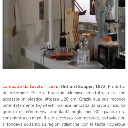
Lampada da tavolo Tizio
di Richard Sapper, 1972.
Prodotta
da Artemide. Base e bracci in alluminio smaltato, testa con
accessori in plastica, altezza 120 cm. Grazie alla sua retorica
ostentatamente high-tech, l'iconica lampada da lavoro Tizio ha
goduto di un'immensa popolarità negli anni '80, quando era
considerata un must. Il suo successo commerciale, tuttavia, non
si fondava soltanto su ragioni stilistiche: con la testa inclinabile