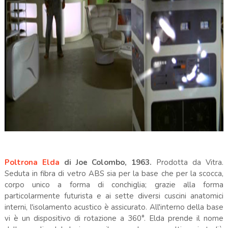
Poltrona Elda
di Joe Colombo, 1963.
Prodotta da Vitra.
Seduta in fibra di vetro ABS sia per la base che per la scocca,
corpo unico a forma di conchiglia; grazie alla forma
particolarmente futurista e ai sette diversi cuscini anatomici
interni, l'isolamento acustico è assicurato. All'interno della base
vi è un dispositivo di rotazione a 360°. Elda prende il nome