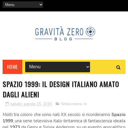
HOME
SPAZIO 1999: IL DESIGN ITALIANO AMATO
DAGLI ALIENI
sabato, agosto 15, 2015
fantascienza
,
tv
Molti tra coloro che sono nati XX secolo si ricorderanno
Spazio
1999
, una serie televisiva italo-britannica di fantascienza ideata
nel
1973
da Gerry e Sylvia Anderson, su un evento apocalittico