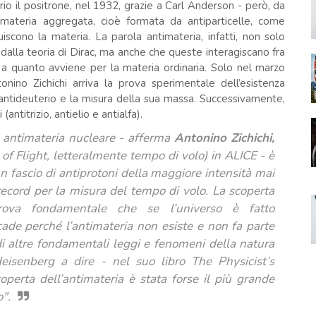
prio il positrone, nel 1932, grazie a Carl Anderson - però, da
timateria aggregata, cioè formata da antiparticelle, come
uiscono la materia. La parola antimateria, infatti, non solo
e dalla teoria di Dirac, ma anche che queste interagiscano fra
a quanto avviene per la materia ordinaria. Solo nel marzo
nino Zichichi arriva la prova sperimentale dell’esistenza
l’antideuterio e la misura della sua massa. Successivamente,
antitrizio, antielio e antialfa).
 antimateria nucleare - afferma
Antonino Zichichi,
 of Flight, letteralmente tempo di volo) in ALICE - è
fascio di antiprotoni della maggiore intensità mai
ecord per la misura del tempo di volo. La scoperta
 prova fondamentale che se l’universo è fatto
ade perché l’antimateria non esiste e non fa parte
 di altre fondamentali leggi e fenomeni della natura
eisenberg a dire - nel suo libro The Physicist’s
perta dell’antimateria è stata forse il più grande
o".