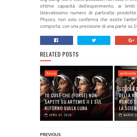
ottime capacità dell’esperimento, ai limiti
l’elevatissimo numero di particelle prodott
Physics, non solo conferma che esiste l’ant
comporta, con una precisione di una parte su 1
RELATED POSTS
fisica
ambiente
SCUOLA 
10 COSE CHE (FORSE) NON
DELLA RI
SAPETE SU ARTEMIS II E SUL
RONCO C
RITORNO SULLA LUNA
LA SCIEN
APRIL 01, 2026
MARCH 2
PREVIOUS