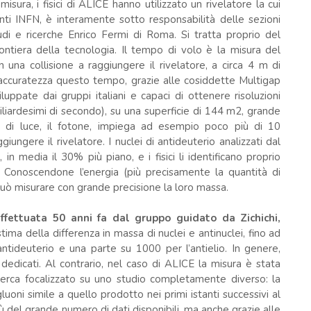
ura, i fisici di ALICE hanno utilizzato un rivelatore la cui
ti INFN, è interamente sotto responsabilità delle sezioni
i e ricerche Enrico Fermi di Roma. Si tratta proprio del
ontiera della tecnologia. Il tempo di volo è la misura del
una collisione a raggiungere il rivelatore, a circa 4 m di
 accuratezza questo tempo, grazie alle cosiddette Multigap
ppate dai gruppi italiani e capaci di ottenere risoluzioni
iliardesimi di secondo), su una superficie di 144 m2, grande
a di luce, il fotone, impiega ad esempio poco più di 10
iungere il rivelatore. I nuclei di antideuterio analizzati dal
in media il 30% più piano, e i fisici li identificano proprio
 Conoscendone l’energia (più precisamente la quantità di
 può misurare con grande precisione la loro massa.
ffettuata 50 anni fa dal gruppo guidato da Zichichi,
tima della differenza in massa di nuclei e antinuclei, fino ad
ntideuterio e una parte su 1000 per l’antielio. In genere,
dedicati. Al contrario, nel caso di ALICE la misura è stata
cerca focalizzato su uno studio completamente diverso: la
luoni simile a quello prodotto nei primi istanti successivi al
tù del grande numero di dati disponibili, ma anche grazie alle