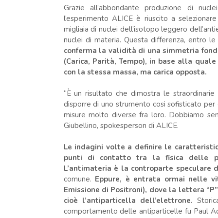
Grazie all’abbondante produzione di nuclei
l’esperimento ALICE è riuscito a selezionare
migliaia di nuclei dell’isotopo leggero dell’ant
nuclei di materia. Questa differenza, entro le 
conferma la validità di una simmetria fon
(Carica, Parità, Tempo), in base alla quale
con la stessa massa, ma carica opposta.
“È un risultato che dimostra le straordinarie
disporre di uno strumento cosi sofisticato per
misure molto diverse fra loro. Dobbiamo semp
Giubellino, spokesperson di ALICE.
Le indagini volte a definire le caratteris
punti di contatto tra la fisica delle pa
L’antimateria è la controparte speculare 
comune.
Eppure, è entrata ormai nelle vi
Emissione di Positroni), dove la lettera “P”
cioè l’antiparticella dell’elettrone.
Stori
comportamento delle antiparticelle fu Paul Ad