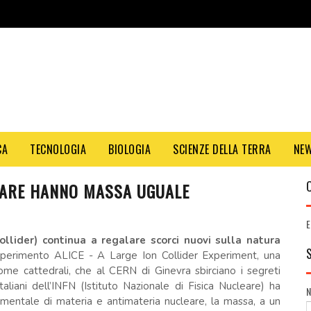
CA
TECNOLOGIA
BIOLOGIA
SCIENZE DELLA TERRA
NE
EARE HANNO MASSA UGUALE
E
llider) continua a regalare scorci nuovi sulla natura
esperimento ALICE - A Large Ion Collider Experiment, una
ome cattedrali, che al CERN di Ginevra sbirciano i segreti
italiani dell’INFN (Istituto Nazionale di Fisica Nucleare) ha
damentale di materia e antimateria nucleare, la massa, a un