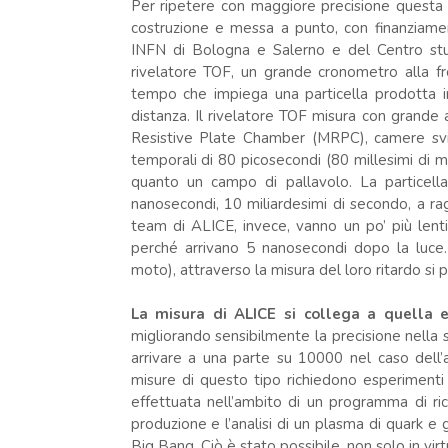
Per ripetere con maggiore precisione questa mis
costruzione e messa a punto, con finanziamen
INFN di Bologna e Salerno e del Centro stud
rivelatore TOF, un grande cronometro alla fr
tempo che impiega una particella prodotta in 
distanza. Il rivelatore TOF misura con grande
Resistive Plate Chamber (MRPC), camere svilu
temporali di 80 picosecondi (80 millesimi di m
quanto un campo di pallavolo. La particell
nanosecondi, 10 miliardesimi di secondo, a ragg
team di ALICE, invece, vanno un po’ più lenti, 
perché arrivano 5 nanosecondi dopo la luce.
moto), attraverso la misura del loro ritardo si
La misura di ALICE si collega a quella e
migliorando sensibilmente la precisione nella s
arrivare a una parte su 10000 nel caso dell’a
misure di questo tipo richiedono esperimenti 
effettuata nell’ambito di un programma di ri
produzione e l’analisi di un plasma di quark e g
Big Bang. Ciò è stato possibile, non solo in vir