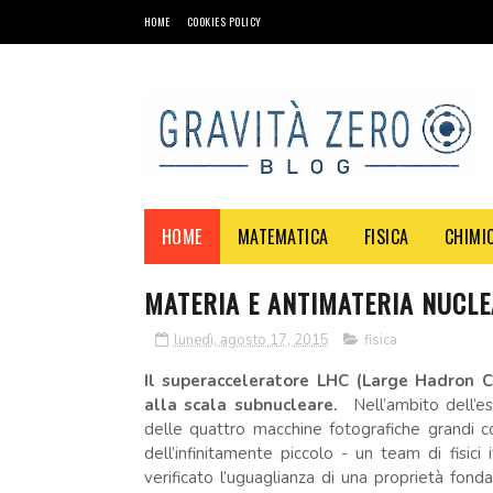
HOME
COOKIES POLICY
HOME
MATEMATICA
FISICA
CHIMI
MATERIA E ANTIMATERIA NUCL
lunedì, agosto 17, 2015
fisica
Il superacceleratore LHC (Large Hadron Co
alla scala subnucleare.
Nell’ambito dell’
delle quattro macchine fotografiche grandi c
dell’infinitamente piccolo - un team di fisici 
verificato l’uguaglianza di una proprietà fon