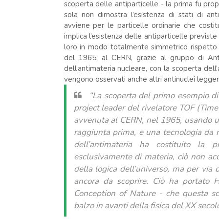
scoperta delle antiparticelle - la prima fu pro
sola non dimostra l’esistenza di stati di an
avviene per le particelle ordinarie che costit
implica l’esistenza delle antiparticelle previst
loro in modo totalmente simmetrico rispetto 
del 1965, al CERN, grazie al gruppo di Anto
dell’antimateria nucleare, con la scoperta del
vengono osservati anche altri antinuclei leggeri (
“La scoperta del primo esempio di
project leader del rivelatore TOF (Time
avvenuta al CERN, nel 1965, usando un 
raggiunta prima, e una tecnologia da r
dell’antimateria ha costituito la
esclusivamente di materia, ciò non acc
della logica dell’universo, ma per via
ancora da scoprire. Ciò ha portato H
Conception of Nature - che questa sco
balzo in avanti della fisica del XX secol