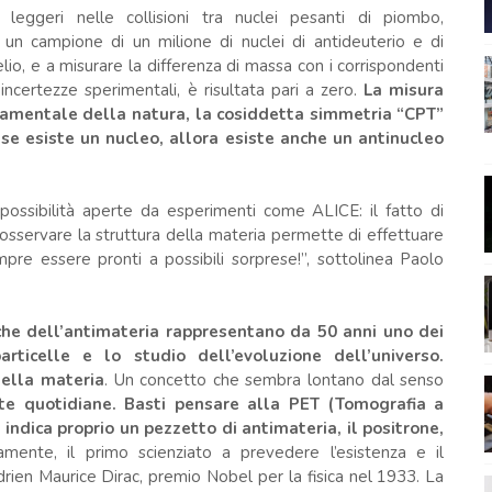
 leggeri nelle collisioni tra nuclei pesanti di piombo,
 un campione di un milione di nuclei di antideuterio e di
ielio, e a misurare la differenza di massa con i corrispondenti
incertezze sperimentali, è risultata pari a zero.
La misura
damentale della natura, la cosiddetta simmetria “CPT”
 se esiste un nucleo, allora esiste anche un antinucleo
 possibilità aperte da esperimenti come ALICE: il fatto di
 osservare la struttura della materia permette di effettuare
re essere pronti a possibili sorprese!”, sottolinea Paolo
tiche dell’antimateria rappresentano da 50 anni uno dei
rticelle e lo studio dell’evoluzione dell’universo.
della materia
. Un concetto che sembra lontano dal senso
te quotidiane. Basti pensare alla PET (Tomografia a
 indica proprio un pezzetto di antimateria, il positrone,
camente, il primo scienziato a prevedere l’esistenza e il
rien Maurice Dirac, premio Nobel per la fisica nel 1933. La