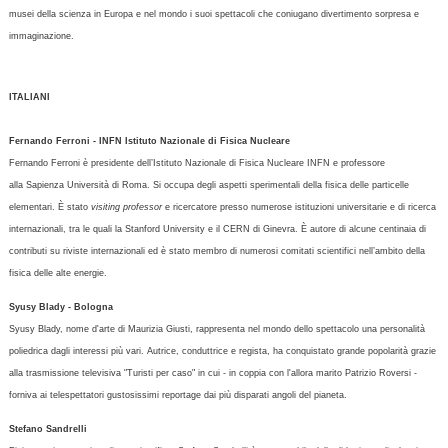
musei della scienza in Europa e nel mondo i suoi spettacoli che coniugano divertimento sorpresa e
immaginazione.
ITALIANI
Fernando Ferroni - INFN Istituto Nazionale di Fisica Nucleare
Fernando Ferroni è presidente dell’Istituto Nazionale di Fisica Nucleare INFN e professore
alla Sapienza Università di Roma. Si occupa degli aspetti sperimentali della fisica delle particelle
elementari. È stato
visiting professor
e ricercatore presso numerose istituzioni universitarie e di ricerca
internazionali, tra le quali la Stanford University e il CERN di Ginevra. È autore di alcune centinaia di
contributi su riviste internazionali ed è stato membro di numerosi comitati scientifici nell’ambito della
fisica delle alte energie.
Syusy Blady - Bologna
Syusy Blady, nome d'arte di Maurizia Giusti, rappresenta nel mondo dello spettacolo una personalità
poliedrica dagli interessi più vari. Autrice, conduttrice e regista, ha conquistato grande popolarità grazie
alla trasmissione televisiva "Turisti per caso" in cui - in coppia con l'allora marito Patrizio Roversi -
forniva ai telespettatori gustosissimi reportage dai più disparati angoli del pianeta.
Stefano Sandrelli