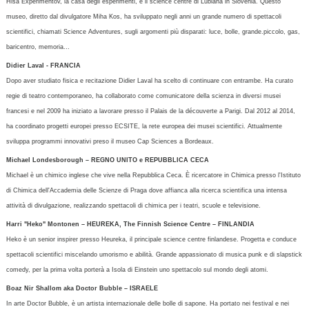
Hisa Experimentov, la casa degli esperimenti, è il science centre di Lubiana in Slovenia. Questo
museo, diretto dal divulgatore Miha Kos, ha sviluppato negli anni un grande numero di spettacoli
scientifici, chiamati Science Adventures, sugli argomenti più disparati: luce, bolle, grande.piccolo, gas,
baricentro, memoria...
Didier Laval - FRANCIA
Dopo aver studiato fisica e recitazione Didier Laval ha scelto di continuare con entrambe. Ha curato
regie di teatro contemporaneo, ha collaborato come comunicatore della scienza in diversi musei
francesi e nel 2009 ha iniziato a lavorare presso il Palais de la découverte a Parigi. Dal 2012 al 2014,
ha coordinato progetti europei presso ECSITE, la rete europea dei musei scientifici. Attualmente
sviluppa programmi innovativi preso il museo Cap Sciences a Bordeaux.
Michael Londesborough – REGNO UNITO e REPUBBLICA CECA
Michael è un chimico inglese che vive nella Repubblica Ceca. È ricercatore in Chimica presso l'Istituto
di Chimica dell'Accademia delle Scienze di Praga dove affianca alla ricerca scientifica una intensa
attività di divulgazione, realizzando spettacoli di chimica per i teatri, scuole e televisione.
Harri "Heko" Montonen – HEUREKA, The Finnish Science Centre – FINLANDIA
Heko è un senior inspirer presso Heureka, il principale science centre finlandese. Progetta e conduce
spettacoli scientifici miscelando umorismo e abilità. Grande appassionato di musica punk e di slapstick
comedy, per la prima volta porterà a Isola di Einstein uno spettacolo sul mondo degli atomi.
Boaz Nir Shallom aka Doctor Bubble – ISRAELE
In arte Doctor Bubble, è un artista internazionale delle bolle di sapone. Ha portato nei festival e nei