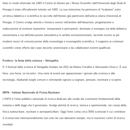
Nato in modo informale nel 1985 il Centro di Ateneo per i Musei Scientifici dell'Università degli Studi di
Perugia è stato ufficialmente istituito nel 1995. La sua istituzione ha permesso di "rivalutare" sotto
un'ottica didattica e scientifica le raccolte dell'Ateneo già patrimonio dell'antica Libera Università di
Perugia. Il Centro svolge attività e fornisce servizi nell'ambito dell'ideazione, progettazione e
realizzazione di strutture espositive, temporanee e permanenti, destinate a sostegno sia della didattica
universitaria e sia dell'educazione naturalistica in ambito extrauniversitario, facendo ricorso ai più
moderni mezzi di comunicazione della museologia e museografia scientifica. Il supporto ai contenuti
scientifici viene offerto dal corpo docente universitario e da collaboratori esterni qualificati.
Fosforo: la festa della scienza – Senigallia
E’ il festival della scienza di Senigallia fondato nel 2011 da Mattia Crivellini e Alessandro Gnucci. È una
fiera, una festa, un incontro. Una serie di eventi per appassionare i giovani alla scienza e alla
tecnologia, ribaltando luoghi comuni e stimolando ognuno a sognare, pensare, inventare e scoprire.
INFN - Istituto Nazionale di Fisica Nucleare
L’INFN è l’ente pubblico nazionale di ricerca dedicato allo studio dei costituenti fondamentali della
materia e delle leggi che li governano. Svolge attività di ricerca, teorica e sperimentale, nei campi della
fisica subnucleare, nucleare e astroparticellare. Oggi l’ente conta circa 5000 scienziati il cui contributo
è riconosciuto internazionalmente non solo nei vari laboratori europei, ma in numerosi centri di ricerca
mondiali.