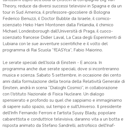
Theory, reduce da diversi successi televisivi in Spagna e da un
tour in Sud America, il professore-giocoliere di Bologna
Federico Benuzzi, il Doctor Bubble da Israele, il comico-
scienziato Heko Harri Montonen dalla Finlandia, il chimico
Michael Londesborough dall’Università di Praga, il cuoco-
scienziato francese Didier Laval, La Casa degli Esperimenti di
Lubiana con le sue avventure scientifiche e il volto del
programma di Rai Scuola “fEASYca”, Fabio Maiorino.
Le serate speciali dell’Isola di Einstein - E ancora. In
programma anche due serate speciali, dove si incontreranno
musica e scienza. Sabato 5 settembre, in occasione dei cento
anni dalla formulazione della teoria della Relatività Generale di
Einstein, andrà in scena “Dialoghi Cosmici”, in collaborazione
con l’Istituto Nazionale di Fisica Nucleare. Un dialogo
spensierato e profondo su quel che sappiamo e immaginiamo
di sapere sullo spazio, sul tempo e sull'Universo. Il presidente
dell'Infn Fernando Ferroni e l'artista Syusy Blady, popolare
cabarettista e conduttrice televisiva, daranno vita a un botta e
risposta animato da Stefano Sandrelli, astrofisico dell'Inaf-