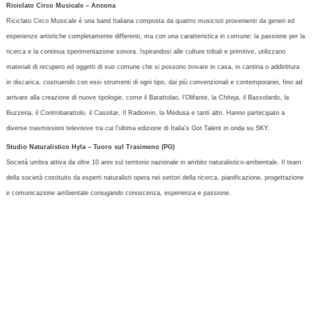
Riciclato Circo Musicale – Ancona
Riciclato Circo Musicale è una band Italiana composta da quattro musicisti provenienti da generi ed
esperienze artistiche completamente differenti, ma con una caratteristica in comune: la passione per la
ricerca e la continua sperimentazione sonora. Ispirandosi alle culture tribali e primitive, utilizzano
materiali di recupero ed oggetti di suo comune che si possono trovare in casa, in cantina o addirittura
in discarica, costruendo con essi strumenti di ogni tipo, dai più convenzionali e contemporanei, fino ad
arrivare alla creazione di nuove tipologie, come il Barattolao, l’Olifante, la Chiteja, il Bassolardo, la
Buzzeria, il Controbarattolo, il Cassitar, Il Radiomin, la Medusa e tanti altri. Hanno partecipato a
diverse trasmissioni televisive tra cui l'ultima edizione di Italia's Got Talent in onda su SKY.
Studio Naturalistico Hyla – Tuoro sul Trasimeno (PG)
Società umbra attiva da oltre 10 anni sul territorio nazionale in ambito naturalistico-ambientale. Il team
della società costituito da esperti naturalisti opera nei settori della ricerca, pianificazione, progettazione
e comunicazione ambientale coniugando conoscenza, esperienza e passione.