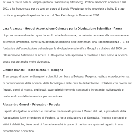
scuola di teatro colli di Bologna (metodo Stanislavskij Strasberg). Pratica monociclo acrobatico dal
2001 e ha frequentato per tre anni un corso di Boogie-Woogie per unire giocoleria e ballo. E' stato
ospite al gran galà di apertura del circo di San Pietroburgo in Russia nel 2004.
Lara Albanese - Googol Associazione Culturale per la Divulgazione Scientifica - Parma
Dopo alcuni anni durante i quali ha svolto attività di ricerca, ha preferito dedicarsi alla comunicazione
scientifica divenendo, come la ha definita un bambino delle elementari, una “raccontascienza”.
E’ co-
fondatrice dell’associazione culturale per la divulgazione scientifica Googol e collabora dal 2000 con
l’Osservatorio Astrofisico di Arcetri. Tutto questo nella speranza di mostrare a tutti come la scienza
possa essere anche molto divertente.
Claudia Bianchi - Tecnoscienza.it - Bologna
E’ un gruppo di autori e divulgatori scientifici con base a Bologna. Progetta, realizza e produce format
di comunicazione della scienza, della tecnologia e delle criticità dell'ambiente. Collabora con diversi enti
(musei, centri di ricerca, enti locali, case editrici) fornendo contenuti e inventando, sviluppando e
producendo modalità innovative per comunicare.
Alessandro Gnucci – Psiquadro - Perugia
Esperto divulgatore scientifico e formatore, ha lavorato presso il Museo del Bali, è presidente della
Associazione Next e fondatore di Fosforo, la festa della scienza di Senigallia. Progetta spettacoli e
attività didattiche, tiene corsi di formazione ed è in grado di trasformare qualsiasi oggetto in una
dimostrazione scientifica.