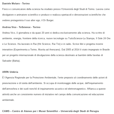
Daniele Molaro - Torino
Fisico e comunicatore della scienza ha studiato presso l'Università degli Studi di Torino. Lavora come
divulgatore e animatore scientifico e produce e realizza spettacoli e dimostrazioni scientifiche che
vedono protagonista il suo alter ego, il Dr Burger.
Andrea Vico - ToScience - Torino
Andrea Vico, è giornalista e da quasi 20 anni si dedica esclusivamente alla scienza. Ha scritto di
ambiente, energia, frontiere della ricerca, nuove tecnologie su TuttoScienze-La Stampa, Il Sole 24 Ore
e Le Scienze. Ha lavorato in Rai (Hit Science, Rai Tre) e in radio. Scrive libri e progetta mostre
interattive (Experimenta a Torino, Muvita ad Arenzano). Dal 2005 al 2014 è stato impegnato in Brasile
per un progetto internazionale di divulgazione della scienza destinato ai bambini della favelas di
Salvador (Bahia).
ARPA Umbria
È l'Agenzia Regionale per la Protezione Ambientale, l'ente preposto al coordinamento delle azioni di
preevnezione e di tutela dell'ambiente. Si occupa di monitoraggio delle acque, dell'inquinamento
dell'atmosfera e dei suoli nonchè di inquinamento acustico ed elettromagnetico. Affianca a queste
attività anche un consistente numero di iniziative nel campo della comunicazione ed educazione
ambientale.
CAMS – Centro di Ateneo per i Musei Scientifici – Università degli Studi di Perugia