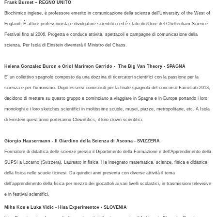
Frank Burnet – REGNO UNITO
Biochimico inglese, è professore emerito in comunicazione della scienza dell'University of the West of
England. È attore professionista e divulgatore scientifico ed è stato direttore del Cheltenham Science
Festival fino al 2006. Progetta e conduce attività, spettacoli e campagne di comunicazione della
scienza. Per Isola di Einstein diventerà il Ministro del Chaos.
Helena Gonzalez Buron e Oriol Marimon Garrido - The Big Van Theory - SPAGNA
E’ un collettivo spagnolo composto da una dozzina di ricercatori scientifici con la passione per la
scienza e per l'umorismo. Dopo essersi conosciuti per la finale spagnola del concorso FameLab 2013,
decidono di mettere su questo gruppo e cominciano a viaggiare in Spagna e in Europa portando i loro
monologhi e i loro sketches scientifici in moltissime scuole, musei, piazze, metropolitane, etc. A Isola
di Einstein quest'anno porteranno Clowntifics, il loro clown scientifici.
Giorgio Hausermann - Il Giardino della Scienza di Ascona - SVIZZERA
Formatore di didattica delle scienze presso il Dipartimento della Formazione e dell’Apprendimento della
SUPSI a Locarno (Svizzera). Laureato in fisica. Ha insegnato matematica, scienze, fisica e didattica
della fisica nelle scuole ticinesi. Da quindici anni presenta con diverse attività il tema
dell’apprendimento della fisica per mezzo dei giocattoli ai vari livelli scolastici, in trasmissioni televisive
e in festival scientifici.
Miha Kos e Luka Vidic - Hisa Experimentov - SLOVENIA