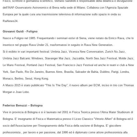
Fisico, scrittore e giornalista scientifico, Stefano Sandrelli è responsabile della didattica e divulgazione
dell'INAF-Osservatorio Astronomico di Brera nella sede di Milano. Collabora con l'Agenzia Spaziale
Europea per la quale cura una trasmissione televisiva di informazione sullo spazio in onda su
RaiNews24.
Giovanni Guidi - Foligno
Nasce a Foligno nel 1985. Frequentando i seminari estivi di Siena, viene notato da Enrico Rava, che lo
inserisce nel gruppo Rava Under 21, trasformatosi in seguito in Rava New Generation.
Si è esibito in vari importanti festival: Umbria Jazz, Vicenza New Conversation, Zurich Nu Jazz,
Umbria Jazz Balcanic Windows, Stavanger Mai Jazz, Jazzaldia, North Sea Jazz Festival, Molde Jazz,
Le Mans Festival, Portland Jazz Festival, San Francisco Jazz Festival ed anche in teatri e club a New
York, San Paolo, Rio De Janeiro, Buenos Aires, Brasilia, Salvador de Bahia, Dublino, Parigi, Londra,
Monaco, Berlino, Seoul, Hong Kong.
A Marzo 2015 è stato pubblicato “This Is The Day”, il nuovo album per ECM, inciso in trio con Thomas
Morgan e Joao Lobo.
Federico Benuzzi – Bologna
Vive in provincia di Bologna e si è laureato nel 2001 in Fisica Teorica presso l'Alma Mater Studiorum di
Bologna. E' insegnante di Fisica e Matematica presso il Liceo Classico "Vittorio Alfieri" di Bologna ed è
socio dell'Associazione per l'Insegnamento della Fisica della sezione di Bologna. E' giocoliere
professionista , per lavoro e per passione, dal 1996 ed è diplomato come attore professionista alla