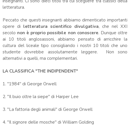
insegnanti. Ci sono dieci titoli tra cui scegliere tra classici della
letteratura.
Peccato che questi insegnanti abbiamo dimenticato importanti
opere di
letteratura scientifico divulgativa
, che nel XXI
secolo
non è proprio possibile non conoscere
. Dunque oltre
ai 10 titoli anglosassoni, abbiamo pensato di arricchire la
cultura del liceale tipo consigliando i nostri 10 titoli che uno
studente dovrebbe assolutamente leggere. Non sono
alternativi a quelli, ma complementari.
LA CLASSIFICA "THE INDIPENDENT"
1. "1984" di George Orwell
2. "Il buio oltre la siepe" di Harper Lee
3. "La fattoria degli animali" di George Orwell
4. "Il signore delle mosche" di William Golding