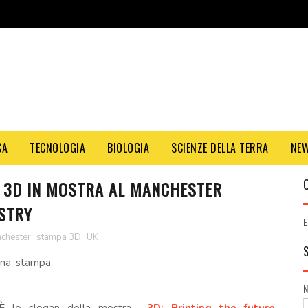
CA
TECNOLOGIA
BIOLOGIA
SCIENZE DELLA TERRA
NE
A 3D IN MOSTRA AL MANCHESTER
STRY
E
chester
,
stampa 3D
,
UK
ona, stampa.