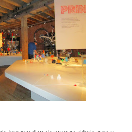
te, troneggia nella sua teca un cuore artificiale, opera in