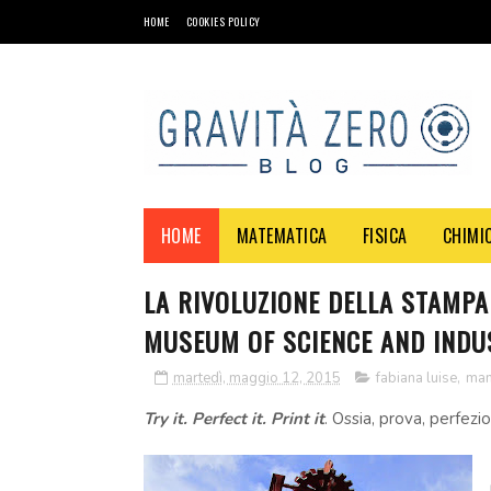
HOME
COOKIES POLICY
HOME
MATEMATICA
FISICA
CHIMI
LA RIVOLUZIONE DELLA STAMP
MUSEUM OF SCIENCE AND INDU
martedì, maggio 12, 2015
fabiana luise
,
man
Try it. Perfect it. Print it
. Ossia, prova, perfezi