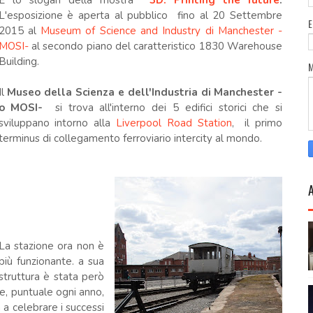
È lo slogan della mostra
3D: Printing the future
.
L'esposizione è aperta al pubblico
fino al 20 Settembre
2015 al
Museum of Science and Industry di Manchester -
MOSI-
al secondo piano del caratteristico 1830 Warehouse
Building.
Il
Museo della Scienza e dell'Industria di Manchester -
o MOSI-
si trova all'interno dei 5 edifici storici che si
sviluppano intorno alla
Liverpool Road Station
, il primo
terminus di collegamento ferroviario intercity al mondo.
La stazione ora non è
più funzionante. a sua
struttura è stata però
he, puntuale ogni anno,
 a celebrare i successi