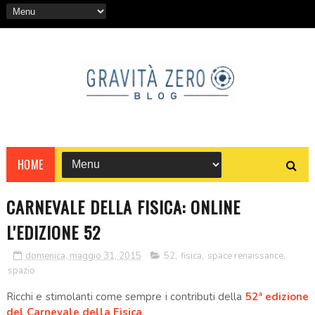
HOME
CARNEVALE DELLA FISICA: ONLINE
L'EDIZIONE 52
domenica, maggio 31, 2015
52
,
fisica
,
space renaissance
,
spazio
Ricchi e stimolanti come sempre i contributi della
52ª edizione
del Carnevale della Fisica
.