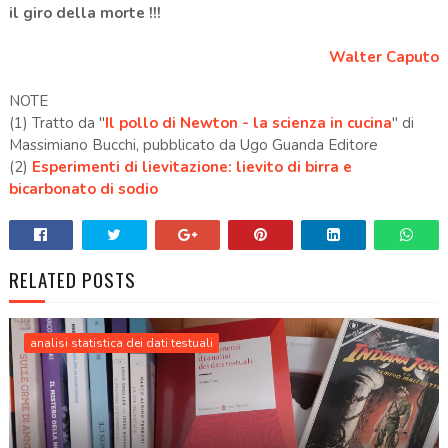
il giro della morte !!!
Walter Caputo
NOTE
(1) Tratto da "
Il pollo di Newton - la scienza in cucina
" di
Massimiano Bucchi, pubblicato da Ugo Guanda Editore
(2)
Esperimenti di lievitazione: lievito di birra e
bicarbonato di sodio
RELATED POSTS
analisi statistica dei dati testuali