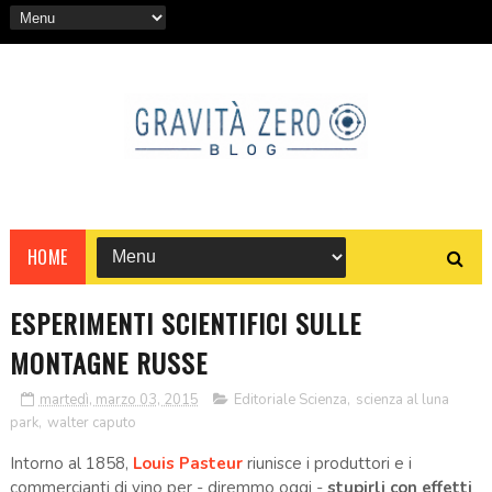
HOME
ESPERIMENTI SCIENTIFICI SULLE
MONTAGNE RUSSE
martedì, marzo 03, 2015
Editoriale Scienza
,
scienza al luna
park
,
walter caputo
Intorno al 1858,
Louis Pasteur
riunisce i produttori e i
commercianti di vino per - diremmo oggi -
stupirli con effetti