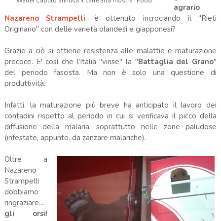
Walter Caputo annusa il caffè alla mostra "Food"
agrario
Nazareno Strampelli
, è ottenuto incrociando il "Rieti
Originario" con delle varietà olandesi e giapponesi?
Grazie a ciò si ottiene resistenza alle malattie e maturazione
precoce. E' così che l'Italia "vinse" la "
Battaglia del Grano
"
del periodo fascista. Ma non è solo una questione di
produttività.
Infatti, la maturazione più breve ha anticipato il lavoro dei
contadini rispetto al periodo in cui si verificava il picco della
diffusione della malaria, soprattutto nelle zone paludose
(infestate, appunto, da zanzare malariche).
Oltre a
Nazareno
Strampelli
dobbiamo
ringraziare....
gli orsi
!