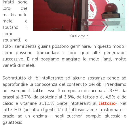
Infatti sono
loro che
masticano le
mele e
sputano i
semi
Orsi e mele
sguainati, e
solo i semi senza guaina possono germinare. In questo modo i
semi possono tramandare i loro geni alle generazioni
successive. E noi possiamo mangiare le mele (anzi, molte
varietà di mele!).
Soprattutto chi è intollerante ad alcune sostanze tende ad
approfondire la conoscenza del contenuto dei cibi. Prendiamo
ad esempio il
latte
: esso è composto da acqua all'87%, da
grassi al 3,7%, da proteine al 3,3%, da lattosio al 4,9% e da
calcio e vitamine all'1,1%. Siete intolleranti al
lattosio
? Nel
latte HD (ad alta digeribilità) il lattosio viene trasformato -
grazie ad un enzima - negli zuccheri semplici glucosio e
galattosio.