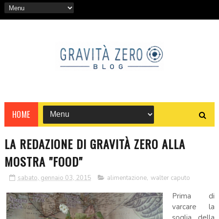
HOME
LA REDAZIONE DI GRAVITÀ ZERO ALLA
MOSTRA "FOOD"
sabato, gennaio 03, 2015
alimentazione
,
walter caputo
Prima di
varcare la
soglia della