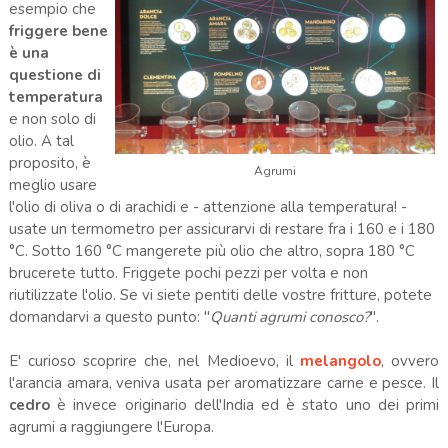
esempio che
friggere bene
è una
questione di
temperatura
e non solo di
olio. A tal
proposito, è
Agrumi
meglio usare
l'olio di oliva o di arachidi e - attenzione alla temperatura! -
usate un termometro per assicurarvi di restare fra i 160 e i 180
°C. Sotto 160 °C mangerete più olio che altro, sopra 180 °C
brucerete tutto. Friggete pochi pezzi per volta e non
riutilizzate l'olio. Se vi siete pentiti delle vostre fritture, potete
domandarvi a questo punto: "
Quanti agrumi conosco?
".
E' curioso scoprire che, nel Medioevo, il
melangolo
, ovvero
l'arancia amara, veniva usata per aromatizzare carne e pesce. Il
cedro
è invece originario dell'India ed è stato uno dei primi
agrumi a raggiungere l'Europa.