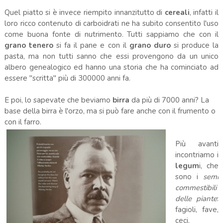
Quel piatto si è invece riempito innanzitutto di
cereali
, infatti il
loro ricco contenuto di carboidrati ne ha subito consentito l'uso
come buona fonte di nutrimento. Tutti sappiamo che con il
grano tenero
si fa il pane e con il
grano duro
si produce la
pasta, ma non tutti sanno che essi provengono da un unico
albero genealogico ed hanno una storia che ha cominciato ad
essere "scritta" più di 300000 anni fa.
E poi, lo sapevate che beviamo
birra
da più di 7000 anni? La
base della birra è l'orzo, ma si può fare anche con il frumento o
con il farro.
Più avanti
incontriamo i
legum
i, che
sono i
semi
commestibili
delle piante
:
fagioli, fave,
ceci,