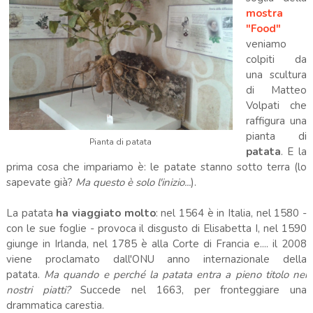
mostra
"Food"
veniamo
colpiti da
una scultura
di Matteo
Volpati che
raffigura una
pianta di
Pianta di patata
patata
. E la
prima cosa che impariamo è: le patate stanno sotto terra (lo
sapevate già?
Ma questo è solo l'inizio...
).
La patata
ha viaggiato molto
: nel 1564 è in Italia, nel 1580 -
con le sue foglie - provoca il disgusto di Elisabetta I, nel 1590
giunge in Irlanda, nel 1785 è alla Corte di Francia e.... il 2008
viene proclamato dall'ONU anno internazionale della
patata.
Ma quando e perché la patata entra a pieno titolo nei
nostri piatti?
Succede nel 1663, per fronteggiare una
drammatica carestia.