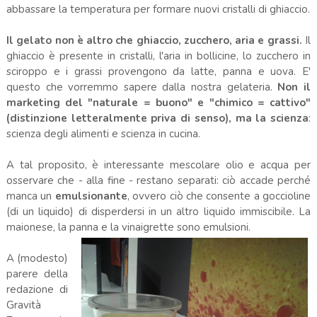
abbassare la temperatura per formare nuovi cristalli di ghiaccio.
Il gelato non è altro che ghiaccio, zucchero, aria e grassi.
Il
ghiaccio è presente in cristalli, l'aria in bollicine, lo zucchero in
sciroppo e i grassi provengono da latte, panna e uova. E'
questo che vorremmo sapere dalla nostra gelateria.
Non il
marketing del "naturale = buono" e "chimico = cattivo"
(distinzione letteralmente priva di senso), ma la scienza
:
scienza degli alimenti e scienza in cucina.
A tal proposito, è interessante mescolare olio e acqua per
osservare che - alla fine - restano separati: ciò accade perché
manca un
emulsionante
, ovvero ciò che consente a goccioline
(di un liquido) di disperdersi in un altro liquido immiscibile. La
maionese, la panna e la vinaigrette sono emulsioni.
A (modesto)
parere della
redazione di
Gravità