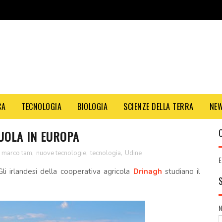
CA
TECNOLOGIA
BIOLOGIA
SCIENZE DELLA TERRA
NE
CUOLA IN EUROPA
,
marco tam
,
nuove tecnologie
,
tecnologia
,
Udine
E
Gli irlandesi della cooperativa agricola
Drinagh
studiano il