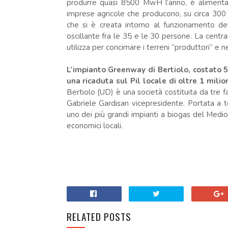
produrre quasi 8500 MwH l’anno, è alimentata
imprese agricole che producono, su circa 300 et
che si è creata intorno al funzionamento del
oscillante fra le 35 e le 30 persone. La centra
utilizza per concimare i terreni “produttori” e ne
L’impianto Greenway di Bertiolo, costato 5 
una ricaduta sul Pil locale di oltre 1 milio
Bertiolo (UD) è una società costituita da tre f
Gabriele Gardisan vicepresidente. Portata a 
uno dei più grandi impianti a biogas del Medio F
economici locali.
RELATED POSTS