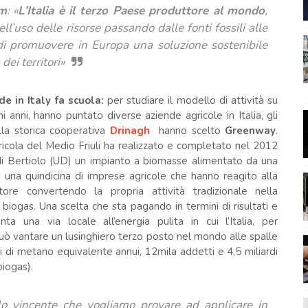
am
:
«
L’Italia è il terzo Paese produttore al mondo
,
l’uso delle risorse passando dalle fonti fossili alle
 di promuovere in Europa una soluzione sostenibile
ei territori»
de in Italy fa scuola:
per studiare il modello di attività su
imi anni, hanno puntato diverse aziende agricole in Italia, gli
ella storica cooperativa
Drinagh
hanno scelto
Greenway
.
ricola del Medio Friuli ha realizzato e completato nel 2012
i Bertiolo (UD) un impianto a biomasse alimentato da una
di una quindicina di imprese agricole che hanno reagito alla
ttore convertendo la propria attività tradizionale nella
biogas. Una scelta che sta pagando in termini di risultati e
ta una via locale all’energia pulita in cui l’Italia, per
uò vantare un lusinghiero terzo posto nel mondo alle spalle
i di metano equivalente annui, 12mila addetti e 4,5 miliardi
biogas).
 vincente che vogliamo provare ad applicare in