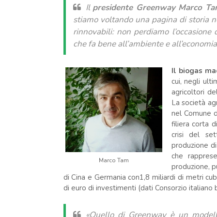
Il
presidente Greenway Marco T
stiamo voltando una pagina di storia nel
rinnovabili: non perdiamo l’occasione
che fa bene all’ambiente e all’economia d
Il biogas ma
cui, negli ult
agricoltori d
La società ag
nel Comune d
filiera corta 
crisi del se
produzione di 
che rappresen
Marco Tam
produzione, p
di Cina e Germania con1,8 miliardi di metri cub
di euro di investimenti (dati Consorzio italiano 
«Quello di Greenway è un modello