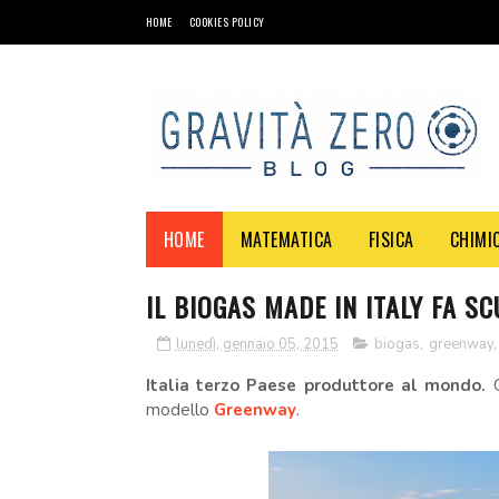
HOME
COOKIES POLICY
HOME
MATEMATICA
FISICA
CHIMI
IL BIOGAS MADE IN ITALY FA S
lunedì, gennaio 05, 2015
biogas
,
greenway
Italia terzo Paese produttore al mondo.
modello
Greenway
.