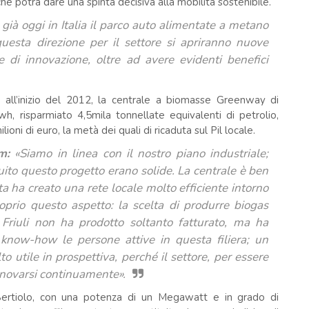
che potrà dare una spinta decisiva alla mobilità sostenibile.
ià oggi in Italia il parco auto alimentate a metano
questa direzione per il settore si apriranno nuove
e di innovazione, oltre ad avere evidenti benefici
ta all’inizio del 2012, la centrale a biomasse Greenway di
h, risparmiato 4,5mila tonnellate equivalenti di petrolio,
ioni di euro, la metà dei quali di ricaduta sul Pil locale.
m:
«Siamo in linea con il nostro piano industriale;
uito questo progetto erano solide. La centrale è ben
rta ha creato una rete locale molto efficiente intorno
oprio questo aspetto: la scelta di produrre biogas
 Friuli non ha prodotto soltanto fatturato, ma ha
 know-how le persone attive in questa filiera; un
 utile in prospettiva, perché il settore, per essere
nnovarsi continuamente».
di Bertiolo, con una potenza di un Megawatt e in grado di