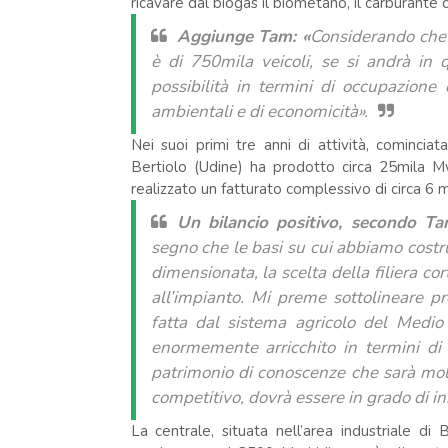
ricavare dal biogas il biometano, il carburante 
Aggiunge Tam:
«
Considerando che g
è di 750mila veicoli, se si andrà in 
possibilità in termini di occupazione 
ambientali e di economicità».
Nei suoi primi tre anni di attività, comincia
Bertiolo (Udine) ha prodotto circa 25mila Mw
realizzato un fatturato complessivo di circa 6 mil
Un bilancio positivo, secondo Ta
segno che le basi su cui abbiamo costr
dimensionata, la scelta della filiera co
all’impianto. Mi preme sottolineare pr
fatta dal sistema agricolo del Medio
enormemente arricchito in termini di
patrimonio di conoscenze che sarà molto
competitivo, dovrà essere in grado di i
La centrale, situata nell’area industriale 