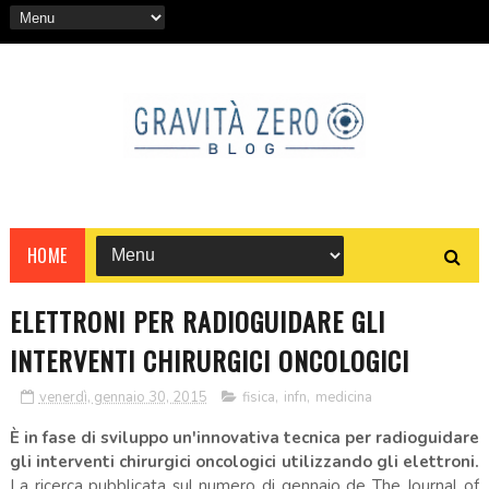
HOME
ELETTRONI PER RADIOGUIDARE GLI
INTERVENTI CHIRURGICI ONCOLOGICI
venerdì, gennaio 30, 2015
fisica
,
infn
,
medicina
È in fase di sviluppo un'innovativa tecnica per radioguidare
gli interventi chirurgici oncologici utilizzando gli elettroni.
La ricerca pubblicata sul numero di gennaio de The Journal of