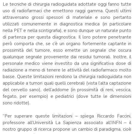
Le tecniche di chirurgia radioguidata adottate oggi fanno tutte
uso di radiofarmaci che emettono raggi gamma. Questi ultimi
attraversano grossi spessori di materiale e sono pertanto
utilizzati comunemente in diagnostica medica (in particolare
nella PET e nella scintigrafia), e sono dunque un naturale punto
di partenza per questa diagnostica. Il loro potere penetrante
però comporta che, se c’è un organo fortemente captante in
prossimità del tumore, esso emette un segnale che oscura
qualunque segnale proveniente dai residui tumorali. Inoltre, il
personale medico viene investito da una significativa dose di
radiazione a meno di tenere le attività del radiofarmaco molto
basse. Queste limitazioni rendono la chirurgia radioguidata non
applicabile a tumori quali quelli cerebrali (vista l’alta captazione
del cervello sano), dell’addome (in prossimità di reni, vescica,
fegato, per esempio) e pediatrici (dove tutte le dimensioni
sono ridotte).
“Per superare queste limitazioni – spiega Riccardo Faccini,
professore all’Università La Sapienza associato all’INFN – il
nostro gruppo di ricerca propone un cambio di paradigma, cioè