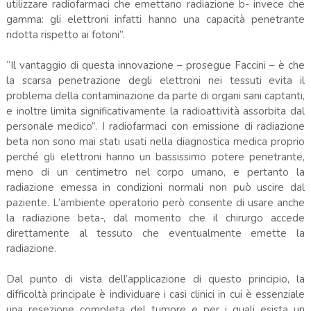
utilizzare radiofarmaci che emettano radiazione b- invece che
gamma: gli elettroni infatti hanno una capacità penetrante
ridotta rispetto ai fotoni”.
“Il vantaggio di questa innovazione – prosegue Faccini – è che
la scarsa penetrazione degli elettroni nei tessuti evita il
problema della contaminazione da parte di organi sani captanti,
e inoltre limita significativamente la radioattività assorbita dal
personale medico”. I radiofarmaci con emissione di radiazione
beta non sono mai stati usati nella diagnostica medica proprio
perché gli elettroni hanno un bassissimo potere penetrante,
meno di un centimetro nel corpo umano, e pertanto la
radiazione emessa in condizioni normali non può uscire dal
paziente. L’ambiente operatorio però consente di usare anche
la radiazione beta-, dal momento che il chirurgo accede
direttamente al tessuto che eventualmente emette la
radiazione.
Dal punto di vista dell’applicazione di questo principio, la
difficoltà principale è individuare i casi clinici in cui è essenziale
una resezione completa del tumore e per i quali esista un