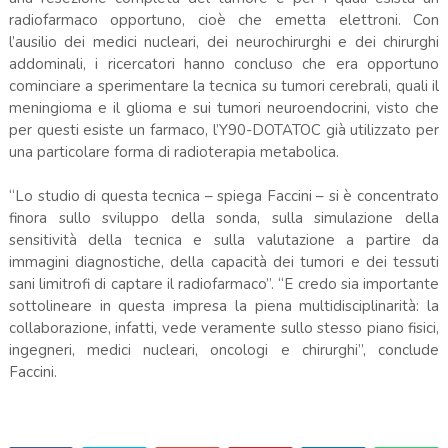
radiofarmaco opportuno, cioè che emetta elettroni. Con
l’ausilio dei medici nucleari, dei neurochirurghi e dei chirurghi
addominali, i ricercatori hanno concluso che era opportuno
cominciare a sperimentare la tecnica su tumori cerebrali, quali il
meningioma e il glioma e sui tumori neuroendocrini, visto che
per questi esiste un farmaco, l’Y90-DOTATOC già utilizzato per
una particolare forma di radioterapia metabolica.
“Lo studio di questa tecnica – spiega Faccini – si è concentrato
finora sullo sviluppo della sonda, sulla simulazione della
sensitività della tecnica e sulla valutazione a partire da
immagini diagnostiche, della capacità dei tumori e dei tessuti
sani limitrofi di captare il radiofarmaco”. “E credo sia importante
sottolineare in questa impresa la piena multidisciplinarità: la
collaborazione, infatti, vede veramente sullo stesso piano fisici,
ingegneri, medici nucleari, oncologi e chirurghi”, conclude
Faccini.