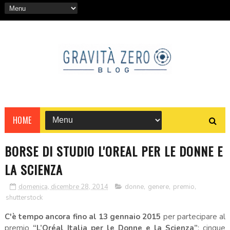
HOME
BORSE DI STUDIO L'OREAL PER LE DONNE E
LA SCIENZA
domenica, dicembre 28, 2014
donne
,
genere
,
premio
,
shutterstock
C'è tempo ancora fino al 13 gennaio 2015
per partecipare al
premio
“L’Oréal Italia per le Donne e la Scienza”
: cinque