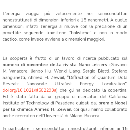
L’energia viaggia più velocemente nei semiconduttori
nonostrutturati di dimensioni inferiori a 15 nanometri. A quelle
dimensioni, infatti, l'energia si muove con la precisione di un
proiettile seguendo traiettorie "balistiche" e non in modo
caotico, come invece avviene a dimensioni maggiori.
La scoperta è frutto di un lavoro di ricerca pubblicato sul
numero di novembre della rivista Nano Letters
(Giovanni
M. Vanacore, Jianbo Hu, Wenxi Liang, Sergio Bietti, Stefano
Sanguinetti, Ahmed H. Zewail, “Diffraction of Quantum Dots
Reveals Nanoscale Ultrafast Energy Localization”,
doi.org/10.1021/nl502293a
) che gli ha dedicato la copertina.
Ed è stata fatta da un gruppo di ricercatori del California
Institute of Technology di Pasadena guidati dal
premio Nobel
per la chimica Ahmed H. Zewail
coi quali hanno collaborato
anche ricercatori dell’Università di Milano-Bicocca.
In particolare, i semiconduttori nanostrutturati inferiori ai 15