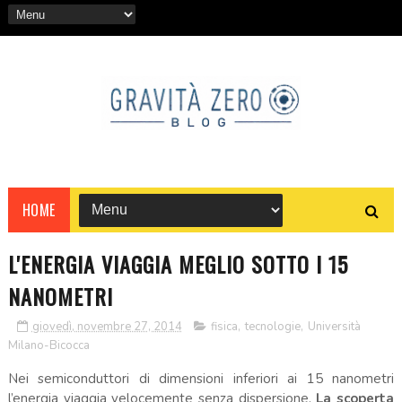
HOME
L'ENERGIA VIAGGIA MEGLIO SOTTO I 15
NANOMETRI
giovedì, novembre 27, 2014
fisica
,
tecnologie
,
Università
Milano-Bicocca
Nei semiconduttori di dimensioni inferiori ai 15 nanometri
l’energia viaggia velocemente senza dispersione.
La scoperta