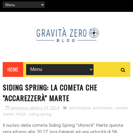
HOME
SIDING SPRING: LA COMETA CHE
"ACCAREZZERÀ" MARTE
domenica, ottobre 19, 2014
astronautica
,
astronomia
,
cometa
,
marte
,
NASA
,
siding spring
Il nucleo della cometa Siding Spring "sfiorerà" Marte questa
sera intorno alle 20:27 (ora italiana) ad una velocità di 56