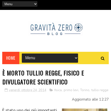
HOME
È MORTO TULLIO REGGE, FISICO E
DIVULGATORE SCIENTIFICO
venerdì, ottobre 24, 2014
fisica
,
primo levi
,
Torino
,
tullio regge
Aggiornato alle 12:27
È stato uno dei più importanti