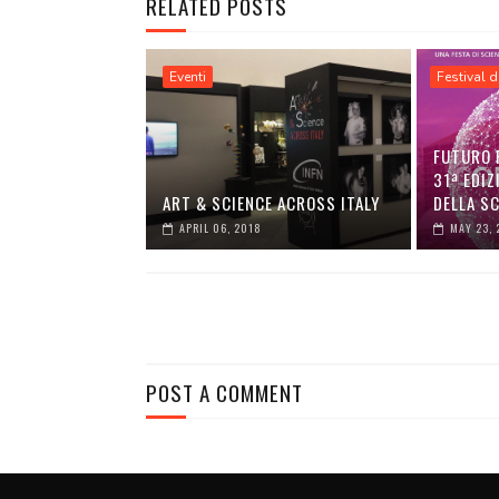
RELATED POSTS
Eventi
Festival d
FUTURO 
31ª EDIZ
ART & SCIENCE ACROSS ITALY
DELLA S
APRIL 06, 2018
MAY 23, 
POST A COMMENT