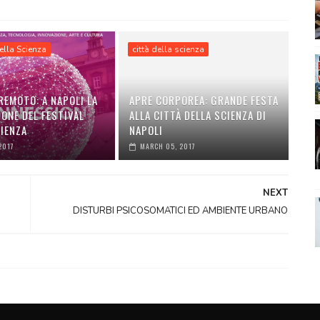
ella Scienza
città della scienza
REMOTO: A NAPOLI LA
APRE CORPOREA: GRANDE FESTA
IONE DEL FESTIVAL
ALLA CITTÀ DELLA SCIENZA DI
CIENZA
NAPOLI
2017
MARCH 05, 2017
NEXT
DISTURBI PSICOSOMATICI ED AMBIENTE URBANO