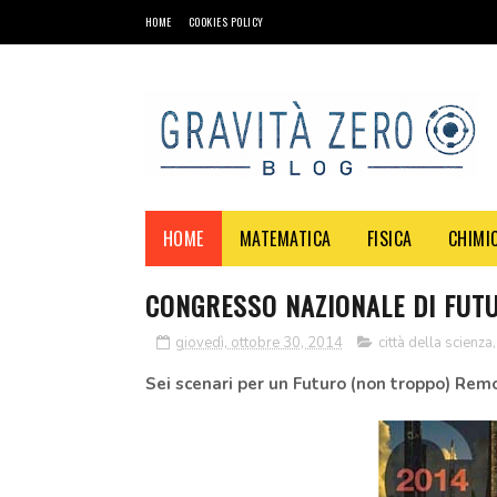
HOME
COOKIES POLICY
HOME
MATEMATICA
FISICA
CHIMI
CONGRESSO NAZIONALE DI FUT
giovedì, ottobre 30, 2014
città della scienza
Sei scenari per un Futuro (non troppo) Rem