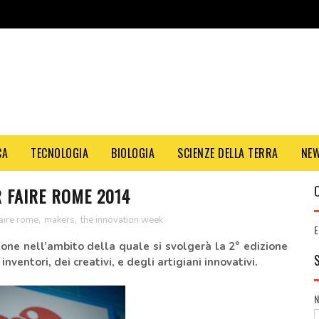
CA
TECNOLOGIA
BIOLOGIA
SCIENZE DELLA TERRA
NE
 FAIRE ROME 2014
aire rome
,
makers
,
the innovation week
E
one nell’ambito della quale si svolgerà la 2° edizione
nventori, dei creativi, e degli artigiani innovativi.