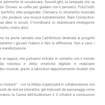
ni e permette di socializzare; SoundLight, la lampada che sa
r Drones, la cuffia per guidare con il pensiero, Poly.Cloth,
 in perfetto stile poligonale; Chimaera, lo strumento musicale
e che produce una musica extraterrestre; Bare Conductive,
tue idee in circuiti; C'monBoard, lo skateboard intelligente
olto, molto altro.
me ha anche lanciato una Call4School dedicata ai progetti
é saranno i giovani makers a fare la differenza. Non a caso, i
la manifestazione.
 e ai ragazzi, che potranno entrare in contatto con il mondo
ella robotica e della creatività digitale e realizzare
deo musicali, grazie a laboratori appositamente studiati che
-couture" - con la sfilata organizzata in collaborazione con
ositi da led ed interattivi, già indossati da personaggi come
eranno la Cavea dell'Auditorium il 2 ottobre a conclusione