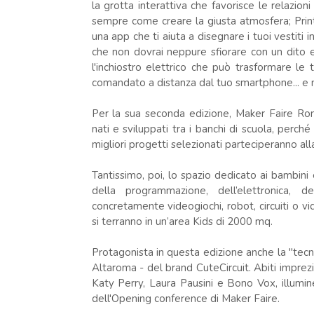
la grotta interattiva che favorisce le relazio
sempre come creare la giusta atmosfera; Printe
una app che ti aiuta a disegnare i tuoi vestiti
che non dovrai neppure sfiorare con un dito 
l'inchiostro elettrico che può trasformare le 
comandato a distanza dal tuo smartphone... e m
Per la sua seconda edizione, Maker Faire Ro
nati e sviluppati tra i banchi di scuola, perch
migliori progetti selezionati parteciperanno al
Tantissimo, poi, lo spazio dedicato ai bambini
della programmazione, dell’elettronica, d
concretamente videogiochi, robot, circuiti o vi
si terranno in un’area Kids di 2000 mq.
Protagonista in questa edizione anche la "tecno
Altaroma - del brand CuteCircuit. Abiti imprezi
Katy Perry, Laura Pausini e Bono Vox, illumin
dell'Opening conference di Maker Faire.