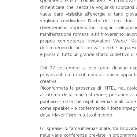
sperimentare e di condividere. E' un'innovazi
dimenticare che, senza la voglia di sporcarsi l
vuole dare visibilità all'energia di tanti gi
vogliono condividere l'esito dei loro sforzi 
diventeranno imprenditori, magari svilup
manifestazione romana, altri troveranno lavor
propria competenza. Innovation Week/ Ma
dell'impegno di chi "ci prova", perché un paese
è prima di tutto un grande sforzo collettivo di
Dal 27 settembre al 5 ottobre dunque espe
provenienti da tutto il mondo si danno appun
creativa.
Riconfermata la presenza di INTEL nel ruolo
all’interno della manifestazione, portando 
pubblico – oltre che ospiti internazionali come i
come speaker – e confermando il forte impegn
delle Maker Faire in tutto il mondo.
Gli speaker di fama internazionale, tra Innova
nelle varie conferenze previste in programma