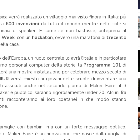
a verrà realizzato un villaggio mai visto finora in Italia: più
rca
600 invenzioni
da tutto il mondo mentre nelle sale si
tinaia di speaker. E come se non bastasse, anteprima al
n Week
, con un
hackaton
, ovvero una maratona di
trecento
ella casa.
ell’Europa, un ruolo centrale lo avrà l’Italia e in particolare
rimo personal computer della storia, la
Programma 101
di
erà una mostra-installazione per celebrare mezzo secolo di
IUR
verrà chiesto ai giovani delle scuole di inventare una
ti assoluti anche nel secondo giorno di Maker Faire, il 3
eaker e pubblico, saranno rigorosamente under 20. Alcuni fra
nenti racconteranno ai loro coetanei in che modo stanno
one.
famiglie con bambini, ma con un forte messaggio politico.
k e Maker Faire è un'innovazione che nasce dalla voglia di