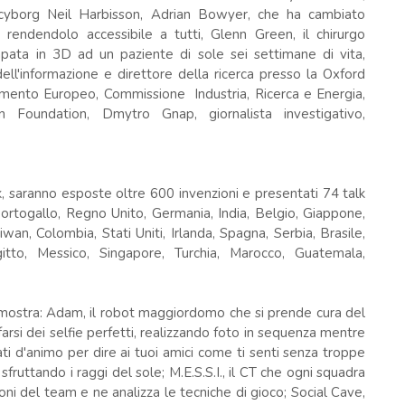
sta cyborg Neil Harbisson, Adrian Bowyer, che ha cambiato
endendolo accessibile a tutti, Glenn Green, il chirurgo
pata in 3D ad un paziente di sole sei settimane di vita,
dell'informazione e direttore della ricerca presso la Oxford
amento Europeo, Commissione Industria, Ricerca e Energia,
 Foundation, Dmytro Gnap, giornalista investigativo,
, saranno esposte oltre 600 invenzioni e presentati 74 talk
Portogallo, Regno Unito, Germania, India, Belgio, Giappone,
iwan, Colombia, Stati Uniti, Irlanda, Spagna, Serbia, Brasile,
gitto, Messico, Singapore, Turchia, Marocco, Guatemala,
in mostra: Adam, il robot maggiordomo che si prende cura del
farsi dei selfie perfetti, realizzando foto in sequenza mentre
tati d'animo per dire ai tuoi amici come ti senti senza troppe
fruttando i raggi del sole; M.E.S.S.I., il CT che ogni squadra
ni del team e ne analizza le tecniche di gioco; Social Cave,