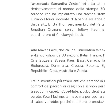
l'astronauta Samantha Cristoforetti, l'arti
definitivamente inl mondo della stampa 3D r
toracico che ha impiantato una trachea stam
Luciano Floridi, docente di filosofia ed etica 
University, Britta Thomsen, membro del Parl
Jonathan Ortmans, senior fellow Kauffman
coordinatore di Yanukovych Leak.
Alla Maker Faire, che chiude l’Innovation Week
e 42 workshop da 33 nazioni: Italia, Francia, 
Cina, Svizzera, Svezia, Paesi Bassi, Canada, Ta
Bielorussia, Danimarca, Croazia, Polonia, E
Repubblica Ceca, Australia e Grecia.
Tra le invenzioni più strabilianti che saranno 
comfort dei padroni di casa; Fonie, il phon per 
ti asciughi i capelli; CubeMate, il cubo degli s
parole; SolarMachine, la macchina per cucinare s
di calcio vorrebbe perché monitora le prestazio