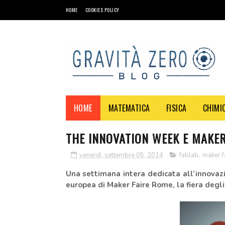
HOME
COOKIES POLICY
HOME
MATEMATICA
FISICA
CHIMI
THE INNOVATION WEEK E MAKER
venerdì, settembre 05, 2014
fablab
,
maker f
Una settimana intera dedicata all’innovazi
europea di Maker Faire Rome, la fiera degli i