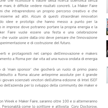
one che riconosce il valore della ricerca scientifica senza
e mani, è difficile vedere risultati concreti. La Maker Faire
ovani che intraprendono un proprio percorso creativo e che
insieme ad altri. Alcuni di questi straordinari innovatori
pando idee e prototipi che hanno messo a punto per la
o in imprese dove potranno portare la propria energia e la
ker Faire vuole essere una festa e una celebrazione
 che vuole uscire dalla crisi deve pensare che l'innovazione
 sperimentazione e di costruzione del futuro.
rti e protagonisti nel campo dell’innovazione e makers
tamento a Roma per dar vita ad una nuova ondata di energia
 di ‘main sponsor’ che giocherà un ruolo di primo piano
al debutto a Roma alcune anteprime assolute per il grande
 giovani scienziati vincitori dell’ultima edizione di Intel ISEF
o dell’azienda per lo sviluppo della community dei maker e
tion Week e Maker Faire, saranno oltre 100 e si alterneranno
. Personalità come lo scrittore e attivista Cory Doctorow,