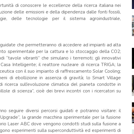
ortunità di conoscere le eccellenze della ricerca italiana nei
uzione delle emissioni e della dipendenza dalle fonti fossili,
logie, delle tecnologie per il sistema agroindustriale,
te guidate che permetteranno di accedere ad impianti ad alta
anto sperimentale per la cattura e lo stoccaggio della CO2;
di “tavole vibranti” che simulano i terremoti; gli innovativi
a Casa Intelligente; il reattore nucleare di ricerca TRIGA; la
ceutica con il suo impianto di raffrescamento Solar Cooling;
ni di ebollizione in assenza di gravità; lo Smart Village
i ricerca sull’evoluzione climatica del pianeta condotte in
le di scienza”, cioè dei brevi incontri con i ricercatori su
nno seguire diversi percorsi guidati e potranno visitare: il
Upgrade”, la grande macchina sperimentale per la fusione
orio Laser ABC dove vengono condotti studi sulla fusione a
engono esperimenti sulla superconduttività ed esperimenti di