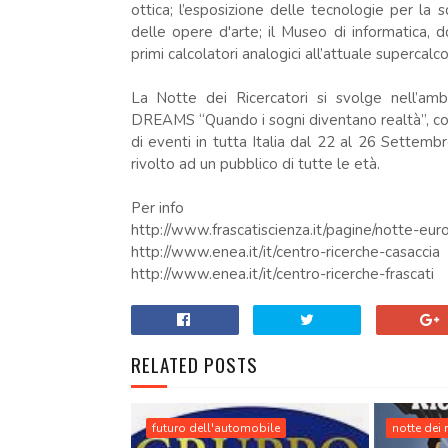
ottica; l’esposizione delle tecnologie per la s
delle opere d'arte; il Museo di informatica, d
primi calcolatori analogici all’attuale superca
La Notte dei Ricercatori si svolge nell’a
DREAMS “Quando i sogni diventano realtà”, coo
di eventi in tutta Italia dal 22 al 26 Settembr
rivolto ad un pubblico di tutte le età.
Per info
http://www.frascatiscienza.it/pagine/notte-eur
http://www.enea.it/it/centro-ricerche-casaccia
http://www.enea.it/it/centro-ricerche-frascati
RELATED POSTS
futuro dell'automobile
notte dei 