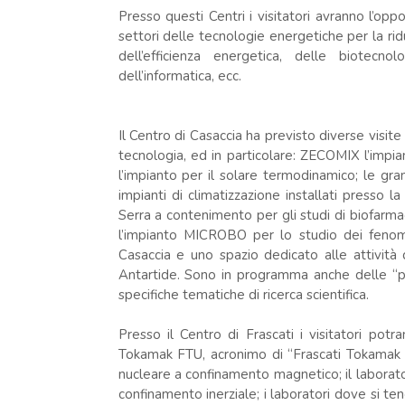
Presso questi Centri i visitatori avranno l’opp
settori delle tecnologie energetiche per la rid
dell’efficienza energetica, delle biotecno
dell’informatica, ecc.
Il Centro di Casaccia ha previsto diverse visi
tecnologia, ed in particolare: ZECOMIX l’impi
l’impianto per il solare termodinamico; le gran
impianti di climatizzazione installati presso l
Serra a contenimento per gli studi di biofarma
l’impianto MICROBO per lo studio dei fenome
Casaccia e uno spazio dedicato alle attività d
Antartide. Sono in programma anche delle “pillo
specifiche tematiche di ricerca scientifica.
Presso il Centro di Frascati i visitatori potra
Tokamak FTU, acronimo di “Frascati Tokamak 
nucleare a confinamento magnetico; il laborat
confinamento inerziale; i laboratori dove si t