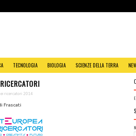
CA
TECNOLOGIA
BIOLOGIA
SCIENZE DELLA TERRA
NE
 RICERCATORI
ei ricercatori 2014
E
i Frascati