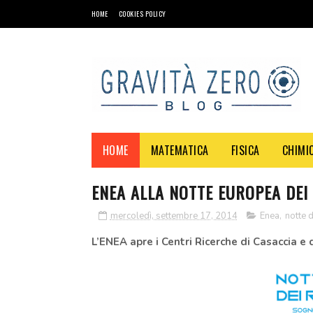
HOME
COOKIES POLICY
HOME
MATEMATICA
FISICA
CHIMI
ENEA ALLA NOTTE EUROPEA DEI
mercoledì, settembre 17, 2014
Enea
,
notte d
L’ENEA apre i Centri Ricerche di Casaccia e d