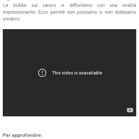
Le bufale sul cancro si diffondono con una viralità
impressionante. Ecco perchè non possiamo e non dobbiamo
crederci.
Per approfondire: