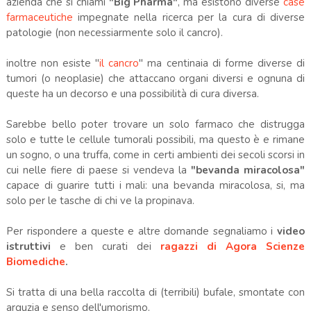
azienda che si chiami
"Big Pharma"
, ma esistono diverse
case
farmaceutiche
impegnate nella ricerca per la cura di diverse
patologie (non necessiarmente solo il cancro).
inoltre non esiste "
il cancro
" ma centinaia di forme diverse di
tumori (o neoplasie) che attaccano organi diversi e ognuna di
queste ha un decorso e una possibilità di cura diversa.
Sarebbe bello poter trovare un solo farmaco che distrugga
solo e tutte le cellule tumorali possibili, ma questo è e rimane
un sogno, o una truffa, come in certi ambienti dei secoli scorsi in
cui nelle fiere di paese si vendeva la
"bevanda miracolosa"
capace di guarire tutti i mali: una bevanda miracolosa, si, ma
solo per le tasche di chi ve la propinava.
Per rispondere a queste e altre domande segnaliamo i
video
istruttivi
e ben curati dei
ragazzi di Agora Scienze
Biomediche
.
Si tratta di una bella raccolta di (terribili) bufale, smontate con
arguzia e senso dell'umorismo.