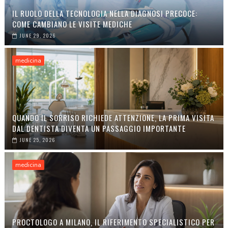
IL RUOLO DELLA TECNOLOGIA NELLA DIAGNOSI PRECOCE:
COME CAMBIANO LE VISITE MEDICHE
JUNE 29, 2026
medicina
QUANDO IL SORRISO RICHIEDE ATTENZIONE, LA PRIMA VISITA
DAL DENTISTA DIVENTA UN PASSAGGIO IMPORTANTE
JUNE 25, 2026
medicina
PROCTOLOGO A MILANO, IL RIFERIMENTO SPECIALISTICO PER