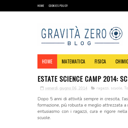
HOME
COOKIES POLICY
HOME
MATEMATICA
FISICA
CHIMI
ESTATE SCIENCE CAMP 2014: SC
venerdì, giugno 06, 2014
ragazzi
,
scuole
,
To
Dopo 5 anni di attività sempre in crescita, l'
formazione, più robusta e meglio attrezzata a n
entusiasmo con i ragazzi, cura e rigore nella
scuole.