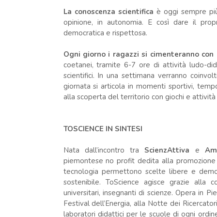
La conoscenza scientifica
è oggi sempre più 
opinione, in autonomia. E così dare il prop
democratica e rispettosa.
Ogni giorno i ragazzi si cimenteranno con
coetanei, tramite 6-7 ore di attività ludo-d
scientifici. In una settimana verranno coinvolt
giornata si articola in momenti sportivi, tem
alla scoperta del territorio con giochi e attivit
TOSCIENCE IN SINTESI
Nata dall’incontro tra
ScienzAttiva
e
Amb
piemontese no profit dedita alla promozione de
tecnologia permettono scelte libere e demo
sostenibile. ToScience agisce grazie alla coll
universitari, insegnanti di scienze. Opera in Pi
Festival dell’Energia, alla Notte dei Ricercatori
laboratori didattici per le scuole di ogni ordi