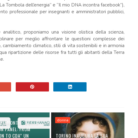
“La Tombola dell’energia” e “Il mio DNA incontra facebook”),
nto professionale per insegnanti e amministratori pubblici,
 analitico, proponiamo una visione olistica della scienza,
linare per meglio affrontare le questioni complesse dei
, cambiamento climatico, stili di vita sostenibili e in armonia
a ripartizione delle risorse fra tutti gli abitanti della Terra
e.
donna
 PIEMONTE: “BOARD
ON PANEL: FROM
ON TO CDA” UN
TORINO INAUGURA LA SUA