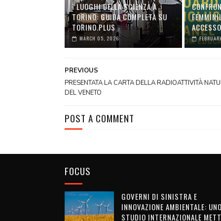
I LUOGHI DELLA SCIENZA A
CONFRON
TORINO: GUIDA COMPLETA SU
FEMMINI
TORINO.PLUS
ACCESSO
MARCH 05, 2026
FEBRUARY
PREVIOUS
PRESENTATA LA CARTA DELLA RADIOATTIVITÀ NAT
DEL VENETO
POST A COMMENT
FOCUS
GOVERNI DI SINISTRA E
INNOVAZIONE AMBIENTALE: UN
STUDIO INTERNAZIONALE METT