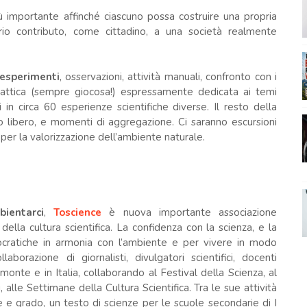
importante affinché ciascuno possa costruire una propria
rio contributo, come cittadino, a una società realmente
 esperimenti
, osservazioni, attività manuali, confronto con i
idattica (sempre giocosa!) espressamente dedicata ai temi
i in circa 60 esperienze scientifiche diverse. Il resto della
po libero, e momenti di aggregazione. Ci saranno escursioni
à per la valorizzazione dell’ambiente naturale.
ientarci
,
Toscience
è nuova importante associazione
lla cultura scientifica. La confidenza con la scienza, e la
cratiche in armonia con l’ambiente e per vivere in modo
aborazione di giornalisti, divulgatori scientifici, docenti
emonte e in Italia, collaborando al Festival della Scienza, al
, alle Settimane della Cultura Scientifica. Tra le sue attività
ne e grado, un testo di scienze per le scuole secondarie di I