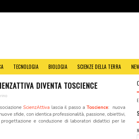
CA
TECNOLOGIA
BIOLOGIA
SCIENZE DELLA TERRA
NE
IENZATTIVA DIVENTA TOSCIENCE
rino
E
associazione
ScienzAttiva
lascia il passo a
Toscience
: nuova
uove sfide, con identica professionalità, passione, obiettivi,
 progettazione e conduzione di laboratori didattici per le