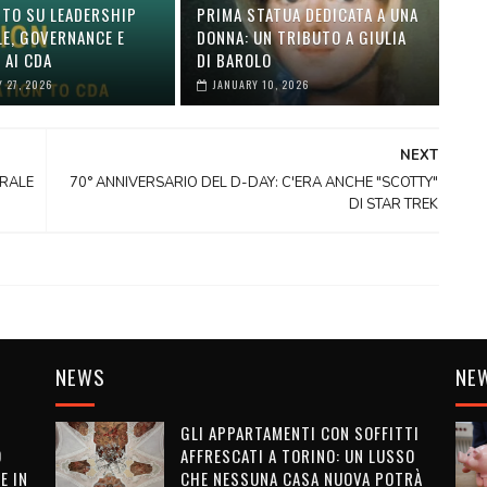
TO SU LEADERSHIP
PRIMA STATUA DEDICATA A UNA
LE, GOVERNANCE E
DONNA: UN TRIBUTO A GIULIA
 AI CDA
DI BAROLO
 27, 2026
JANUARY 10, 2026
NEXT
URALE
70° ANNIVERSARIO DEL D-DAY: C'ERA ANCHE "SCOTTY"
DI STAR TREK
NEWS
NE
GLI APPARTAMENTI CON SOFFITTI
O
AFFRESCATI A TORINO: UN LUSSO
E IN
CHE NESSUNA CASA NUOVA POTRÀ