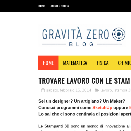
HOME
COOKIES POLICY
HOME
MATEMATICA
FISICA
CHIMI
TROVARE LAVORO CON LE STAM
sabato, febbraio 15, 2014
lavoro
,
stampa 
Sei un designer? Un artigiano? Un Maker?
Conosci programmi come
SketchUp
oppure
Lo sai che ci sono centinaia di posizioni ape
Le Stampanti 3D
sono
un mondo di innovazione alla