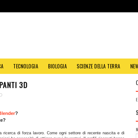
CA
TECNOLOGIA
BIOLOGIA
SCIENZE DELLA TERRA
NE
PANTI 3D
3D
E
Blender
?
rte?
 ricerca di forza lavoro. Come ogni settore di recente nascita e di