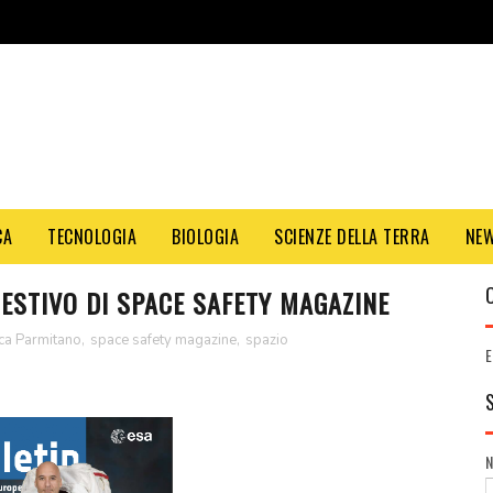
CA
TECNOLOGIA
BIOLOGIA
SCIENZE DELLA TERRA
NE
ESTIVO DI SPACE SAFETY MAGAZINE
ca Parmitano
,
space safety magazine
,
spazio
E