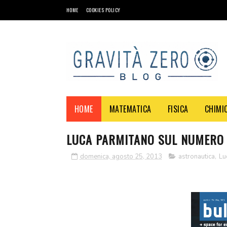
HOME
COOKIES POLICY
HOME
MATEMATICA
FISICA
CHIMI
LUCA PARMITANO SUL NUMERO 
domenica, agosto 25, 2013
astronautica
,
Lu