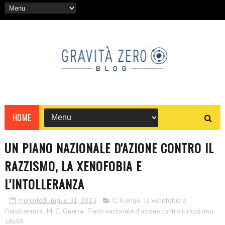
HOME
UN PIANO NAZIONALE D'AZIONE CONTRO IL
RAZZISMO, LA XENOFOBIA E
L'INTOLLERANZA
mercoledì, luglio 31, 2013
C. Kienge
,
la xenofobia e
l'intolleranza
,
M. C. Guerra
,
Piano nazionale d'azione contro il razzismo
,
UNAR