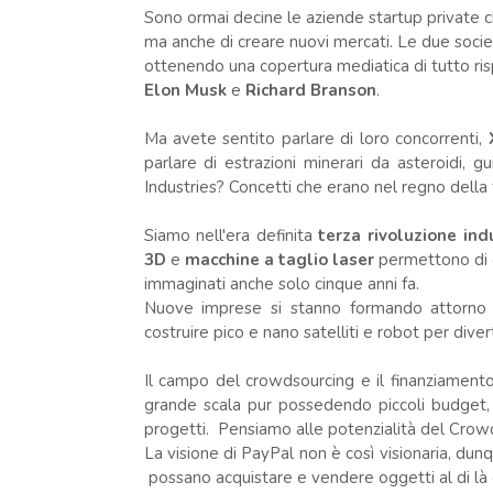
Sono ormai decine le aziende startup private c
ma anche di creare nuovi mercati. Le due societ
ottenendo una copertura mediatica di tutto risp
Elon Musk
e
Richard Branson
.
Ma avete sentito parlare di loro concorrenti,
parlare di estrazioni minerari da asteroidi,
Industries? Concetti che erano nel regno della f
Siamo nell'era definita
terza rivoluzione ind
3D
e
macchine a taglio laser
permettono di 
immaginati anche solo cinque anni fa.
Nuove imprese si stanno formando attorno 
costruire pico e nano satelliti e robot per dive
Il campo del crowdsourcing e il finanziamento
grande scala pur possedendo piccoli budget, 
progetti. Pensiamo alle potenzialità del Crow
La visione di PayPal non è così visionaria, du
possano acquistare e vendere oggetti al di là dei