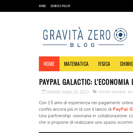
HOME
COOKIES POLICY
HOME
MATEMATICA
FISICA
CHIMI
PAYPAL GALACTIC: L'ECONOMIA 
martedì, luglio 16, 2013
claudio pasqua
,
ec
Con 15 anni di esperienza nei pagamenti online 
confini ancora più in là con il lancio di
PayPal G
Una partnership visionaria in collaborazione co
che si propone di realizzare uno spazio ecomme