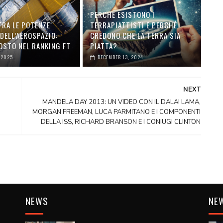
PERCHÉ ESISTONO I
TRA LE POTENZE
TERRAPIATTISTI E PERCHÉ
DELL’AEROSPAZIO:
CREDONO CHE LA TERRA SIA
OSTO NEL RANKING FT
PIATTA?
 2025
DECEMBER 13, 2024
NEXT
MANDELA DAY 2013: UN VIDEO CON IL DALAI LAMA,
MORGAN FREEMAN, LUCA PARMITANO E I COMPONENTI
DELLA ISS, RICHARD BRANSON E I CONIUGI CLINTON
NEWS
NE