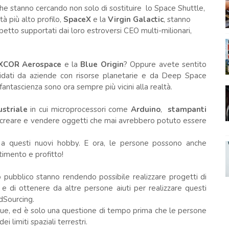
he stanno cercando non solo di sostituire lo Space Shuttle,
à più alto profilo,
SpaceX
e la
Virgin Galactic
, stanno
etto supportati dai loro estroversi CEO multi-milionari,
XCOR Aerospace
e la
Blue Origin
? Oppure avete sentito
 guidati da aziende con risorse planetarie e da Deep Space
antascienza sono ora sempre più vicini alla realtà.
ustriale
in cui microprocessori come
Arduino
,
stampanti
creare e vendere oggetti che mai avrebbero potuto essere
a questi nuovi hobby. E ora, le persone possono anche
rtimento e profitto!
 pubblico stanno rendendo possibile realizzare progetti di
e di ottenere da altre persone aiuti per realizzare questi
dSourcing.
nque, ed è solo una questione di tempo prima che le persone
 limiti spaziali terrestri.