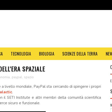
CA
TECNOLOGIA
BIOLOGIA
SCIENZE DELLA TERRA
NE
DELL'ERA SPAZIALE
onomia
,
paypal
,
spazio
E
a livello mondiale, PayPal sta cercando di spingere i propri
alactic
.
n il SETI Institute e altri membri della comunità scientifica
rce sicuro e funzionale.