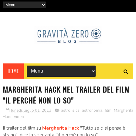
HOME
MARGHERITA HACK NEL TRAILER DEL FILM
"IL PERCHÉ NON LO SO"
lunedì, luglio 01, 2013
astrofisica
,
astronomia
,
film
,
Margherita
Hack
,
video
Il trailer del film su
Margherita Hack
"Tutto se ci si pensa è
strano", dice la scienziata, "il perché non lo so".