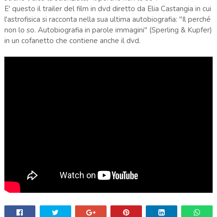
E' questo il trailer del film in dvd diretto da Elia Castangia in cui
l'astrofisica si racconta nella sua ultima autobiografia: "Il perché
non lo so. Autobiografia in parole immagini" (Sperling & Kupfer)
in un cofanetto che contiene anche il dvd.